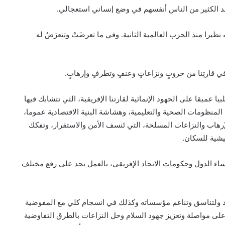
جد الكثير من الناس أنفسهم في وضع إنساني استعجالي.
را منذ الحرب العالمية الثانية. وفي ما تعرضَتْ وتتعرَضُ له
شا في قارتِنا من حروبٍ ونزاعاتٍ وعنفٍ وتطرفٍ وإرهابٍ.
بيا عميقا على الجهود الإنمائية لقارتنا الإفريقية، التي تتشابك فيها
لمنظومات الصحية والتعليمية، وهشاشة البنية الاقتصادية عموما،
إرهاب والنزاعات المسلحة، التي تَنسف الأمن والاستقرار، وتفكك
يشية للسكان.
ي خطاب اختتام الدورة 37 لمؤتمر رؤساء الدول وحكومات الاتحاد الإفريقي، بالعمل بجد على رفع مختلف
لاتحاد ولتناسق وتناغم مؤسساته وكذلك في انسجام كلي مع المفوضية
، على مواصلة وتعزيز جهود السلام وحل النزاعات بالطرق التفاوضية