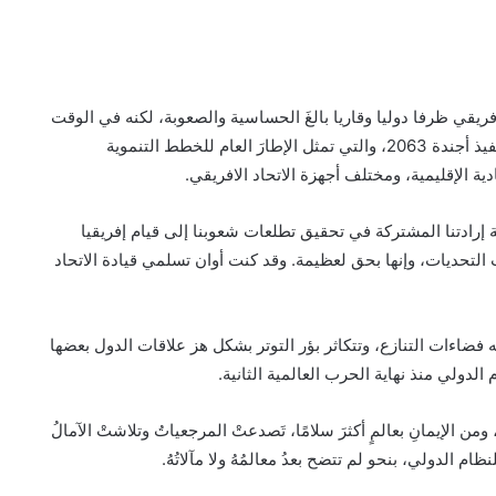
إفريقي ظرفا دوليا وقاريا بالغَ الحساسية والصعوبة، لكنه في الوقت
ذاته صادف اعتماد خطتنا العشرية الثانية في سياق تنفيذ أجندة 2063، والتي تمثل الإطارَ العام للخطط التنموية
 الإقليمية، ومختلف أجهزة الاتحاد الافريقي.
 إرادتنا المشتركة في تحقيق تطلعات شعوبنا إلى قيام إفريقيا
التحديات، وإنها بحق لعظيمة. وقد كنت أوان تسلمي قيادة الاتحاد
ه فضاءات التنازع، وتتكاثر بؤر التوتر بشكل هز علاقات الدول بعضها
لدولي منذ نهاية الحرب العالمية الثانية.
 الإيمانِ بعالمٍ أكثرَ سلامًا، تَصدعتْ المرجعياتُ وتلاشتْ الآمالُ
ام الدولي، بنحو لم تتضح بعدُ معالمُهُ ولا مآلاتُهُ.