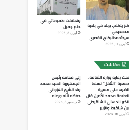
وتحققت طموحاتي في
كنز يتكلم، وبلد في بلدية
حلم جميل
محمديحي
أبريل 8, 2026
سيدأحمدالبكاي القصري
أبريل 11, 2026
مقابلات
تحت رعاية وزارة الثقافة..
إلى فخامة رئيس
جمعية “العُقل” تسلط
الجمهورية السيد محمد
الضوء على مسيرة
ولد الشيخ الغزواني
العلامة محمد الأمين فال
حفظه الله ورعاه
الخير الحسني الشنقيطي
ديسمبر 3, 2025
بين شنقيط والزبير
أبريل 18, 2026