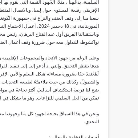
السلمية، بِدعْمِنا ، مثلا، الجُهودَ القيمة التي يقو
الإفريقي رفيعة المستوى حول لِيبيا، وبالاتصال الم
سعيا منا إلى وقف العنف والنزاع في جمهورية الكونغو
الموريتانية، في 18 دجمبر 24
نواكشوط، للتداول معه حول ضرورة وقف أعمال العنف
وعلى الرغم من جهود الاتحاد والمجموعات الإقليمية وآح
لَمُعْتقدٌ حقًا بضرورة مساءلة هيكل السلم والأمن الإفريق
والشمولُ، وكذلك من حيث ملاءمتُهُ لطبيعة التحديات ال
يتيح لنا فرصةَ استكشافِ أساليبَ أكثرَ نجاعةً في مواج
تمكن من الحل السلمي للنزاعات. وهو ما يشكل في الو
ونحن في هذا السياق بحاجة لجهود كل منا وجهودنا مجت
التحدي.
أصحاب الفخامة والمعالي؛