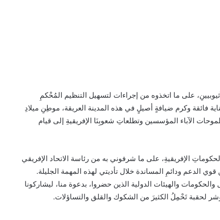
الأثيوبيينِ، على ما اتخذوه من إجراءات لتسهيل التنظيم المُحْكمِ
اية فائقة وكرم ضيافةٍ أصيلٍ في هذه المدينة العريقة، موطِنِ ميلادِ
موحات الآباء المؤسسين وتطلعاتِ شعوبِنَا الإفريقيةِ إلى قيام
الحكوماتِ الإفريقيةِ، على ما شرفوني به من رئاسة الاتحاد الإفريقي
ن قوي الدعم ودائمِ المساندة خلال تأديتي لهذه المهمة الجليلة.
والحكومات والهيئات الدولية الذين حضروا، بدعوة منا، ليشاركونا