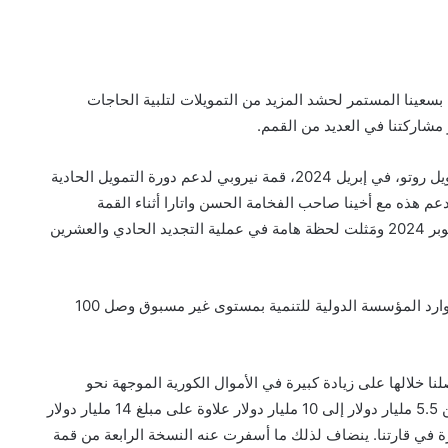
تنا بسعينا المستمر لحشد المزيد من التمويلات لتلبية الحاجات
 مشاركتنا في العديد من القمم.
فقد نظمنا مع أخينا صاحب الفخامة السيد ويليام صمويل روتو، في إبريل 2024، قمة نيروبي لدعم دورة التمويل الحادية
عم هذه مع أخينا صاحب الفخامة الحسن واتارا أثناء القمة
الاقتصادية رفيعة المستوى، التي انعقدت بأبيدجان أكتوبر 2024 ومَثلت لحظة هامة في عملية التجديد الحادي والعشرين
وقد أسفرت جهود الدعم والمناصرة هذه عن تجديد موارد المؤسسة الدولية للتنمية بمستوى غير مسبوق وصل 100
نا خلالها على زيادة كبيرة في الأموال الكورية الموجهة نحو
المساعدة الإنمائية في أفريقيا، والتي ارتفع حجمها من 5.5 مليار دولار إلى 10 مليار دولار علاوة على مبلغ 14 مليار دولار
في قارتنا. ينضاف لذلك ما أسفرت عنه النسخة الرابعة من قمة