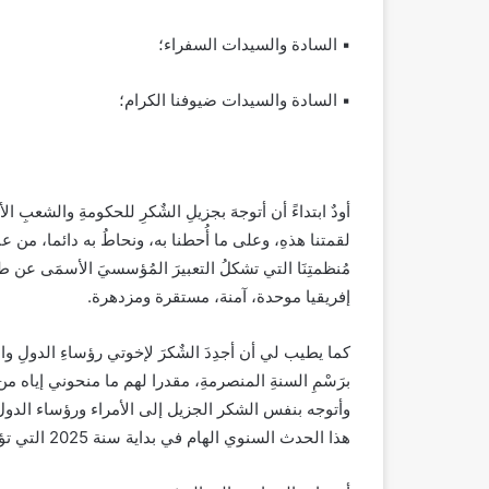
▪ السادة والسيدات السفراء؛
▪ السادة والسيدات ضيوفنا الكرام؛
أودٌ ابتداءً أن أتوجهَ بجزيلِ الشٌكرِ للحكومةِ والشعبِ 
لقمتنا هذهِ، وعلى ما أُحطنا به، ونحاطُ به دائما، من عن
مُنظمتِنَا التي تشكلُ التعبيرَ المُؤسسيَ الأسمَى عن ط
إفريقيا موحدة، آمنة، مستقرة ومزدهرة.
كما يطيب لي أن أجدِدَ الشٌكرَ لإخوتي رؤساءِ الدولِ و
برَسْمِ السنةِ المنصرمةِ، مقدرا لهم ما منحوني إياه م
وأتوجه بنفس الشكر الجزيل إلى الأمراء ورؤساء الدول 
هذا الحدث السنوي الهام في بداية سنة 2025 التي تؤشر لحقبة تَحْمِلُ الكثيرَ من الشكوك والقلق والتساؤلات.