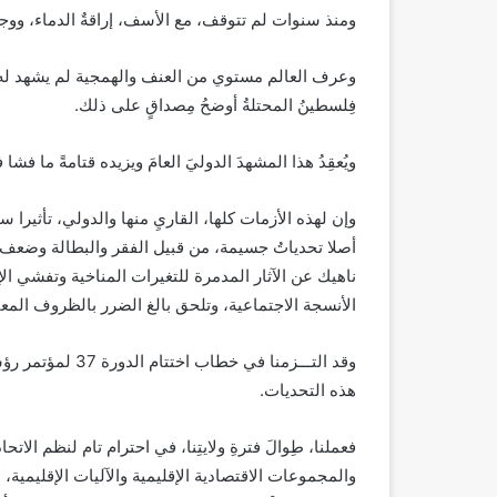
ومنذ سنوات لم تتوقف، مع الأسف، إراقةٌ الدماء، وو
وعرف العالم مستوي من العنف والهمجية لم يشهد له نظي
فِلسطينُ المحتلةُ أوضحُ مِصداقٍ على ذلك.
ويُعقِدُ هذا المشهدَ الدوليَ العامَ ويزيده قتامةً ما ف
وإن لهذه الأزمات كلها، القاريِ منها والدولي، تأثيرا سل
أصلا تحدياتُ جسيمة، من قبيل الفقر والبطالة وضعف ا
ناهيك عن الآثار المدمرة للتغيرات المناخية وتفشي ال
الأنسجة الاجتماعية، وتلحق بالغ الضرر بالظروف المع
وقد التـــزمنا ف
هذه التحديات.
فعملنا، طِوالَ فترةِ ولايتِنا، في احترام تام لنظم ا
والمجموعات الاقتصادية الإقليمية والآليات الإقليمية