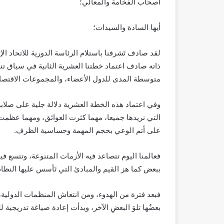
أصحاب الفخامة والمعالي؛
أيها السادة والسيدات؛
لقد صادف تَشرفنا باستلام الرئاسة الدورية للاتحاد ال
متوسطة المدى للدول الأعضاء، والمجموعات الاقتصادية
وفي اعتماد هذه الخطة العشرية دلالة جلية على صلابة
التي نريدها جميعا، مهما كثرت العوائق، ومهما عظمت 
على أتم الوعي بحجم المهمة وحساسية الظرف.
فعالمنا اليوم تتصاعد فيه الأزمات المتنوعة، وتتسع في
ببعض كما هز القيم والمبادئ التي تَأسس عليها النظام ا
فبعد فترة من الهدوء، ومن انتعاش المنظمات الدولية، ومن
بعضُها تلوَ البعضِ الآخر، وبدأت إعادة صياغة تدريجية للنظ