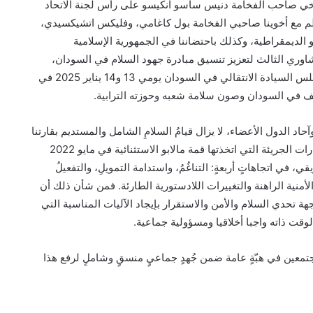
م بها أخي صاحب الفخامة دنيس ساسو انكيسو على رأس لجنة الاتحاد
نتظم مع أخوينا صاحبي الفخامة بول كاغامي، وفليكس اتشيكسيدي،
 الديمقراطية، وكذلك باحتضاننا في الجمهورية الإسلامية
20، أعمال الاجتماع التشاوري الثالث لتعزيز تنسيق مبادرة جهود السلام في السودان،
وباستقبالنا الفريق أول عبد الفتاح البرهان، رئيس مجلس السيادة الانتقالي في السودان يومي 13 و14 يناير 2025 في
 في السودان وصون سلامة شعبه وحوزته الترابية.
اد الدول الأعضاء، لا يزال قيامُ السلامِ الشامل والمستديم بقارتنا
هدفا ينتظر التحقق. وإنني إذ أدعو إلى إلى تنفيذ القرارات الجريئة التي اتخذتها قمة مالابو الاستثنائية في مايو 2022
ي، في اتجاهاتٍ أربعةٍ: التناغُمُ، واستدامة التمويلِ، والتفعيلُ
أمنية الراهنة والتغييرات اللادستورية الطارئة. فمن شأن ذلك أن
هة تحدي السلام والأمن والاستقرار بإيجاد الآليات المناسبة التي
قت ذاته واجبا أخلاقيا ومسؤولية جماعية.
معين في هبّةٍ عامة ضمن جُهدٍ جماعيٍ منسقٍ وشاملٍ لرفع هذا