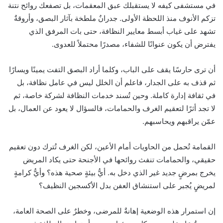
في مستشفى كيفه لا يستقبلك عبق المعقمات، بل تصفعك روائح نتنة
تزكم الأنوف منذ اللحظة الأولى. جدرانٌ ملطخة بآثار البصق، وأروقةٌ
تشهد على غياب أبسط معايير النظافة، حتى بات المرفق الذي
يفترض أن يكون عنوانًا للشفاء، مصدرًا محتملاً للعدوى.
أن ترى حارسًا يقف على الباب، وكلما أراد البصق التفت يمينًا ويسارًا
ثم قذف به على الجدار، فاعلم أن الخلل ليس في عامل نظافة، بل
في ثقافة إدارة كاملة. وحين تُسند خدمات النظافة لشركة خاصة، ثم
لا تجد أثرًا لتعقيم الغرف والحمامات، فالسؤال لا يعود عن العمال، بل
عمّن يراقبهم ويحاسبهم.
القمامة تُحمل من الحاويات أمام الأعين، لكن الغرف تُترك دون تعقيم
حقيقي، والحمامات تنفث روائحها في الأجنحة حتى يكاد المريض
يخرج بمرضٍ جديد غير الذي دخل به. أيُّ بيئةٍ صحية هذه؟ وأيُّ كرامةٍ
لمريضٍ يُجبر على استنشاق العفن بدل الأكسجين النظيف؟
إن استمرار هذه الوضعية إهانةٌ للمرضى، وخطرٌ على الصحة العامة،