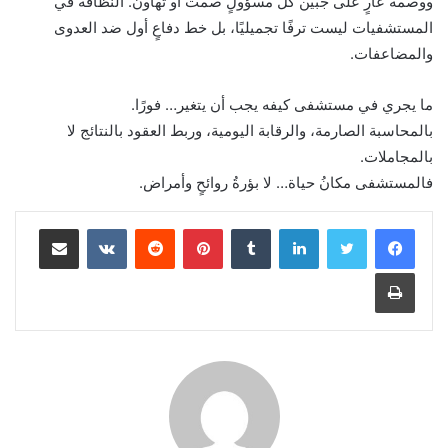
ووصمةُ عارٍ على جبين كل مسؤولٍ صمت أو تهاون. النظافة في
المستشفيات ليست ترفًا تجميليًا، بل خط دفاعٍ أول ضد العدوى
والمضاعفات.
ما يجري في مستشفى كيفه يجب أن يتغير… فورًا.
بالمحاسبة الصارمة، والرقابة اليومية، وربط العقود بالنتائج لا
بالمجاملات.
فالمستشفى مكانُ حياة… لا بؤرةُ روائحٍ وأمراض.
لينكدإن
بينتيريست
مشاركة عبر البريد
طباعة