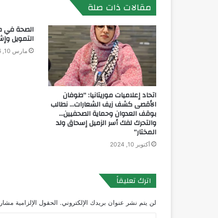
مقالات ذات صلة
الصحة في مو
التمويل وإش
مارس 10, 2026
اتحاد إعلاميات موريتانيا: “طوفان
الأقصى كشف زيف الشعارات… نطالب
بوقف العدوان وحماية الصحفيين…
والتحرك لفك أسر الزميل إسحاق ولد
المختار”
أكتوبر 10, 2024
اترك تعليقاً
لن يتم نشر عنوان بريدك الإلكتروني.
الحقول الإلزامية مشار إ