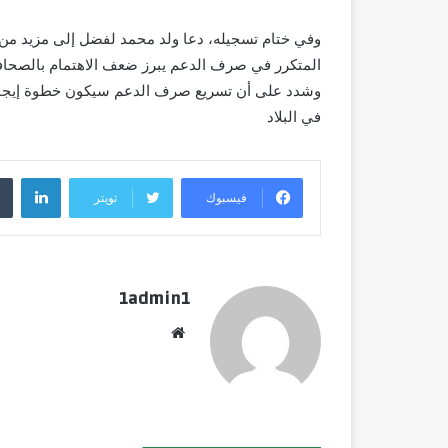
وفي ختام تسجيله، دعا ولد محمد لفضل إلى مزيد من ا
المتكرر في صرف الدعم يبرز ضعف الاهتمام بالصحافة 
وشدد على أن تسريع صرف الدعم سيكون خطوة إيجابية ن
في البلاد
لينك
فيسبوك
تويتر
1admin1
موقع
الويب