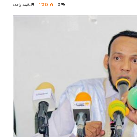
0
1٬313
دقيقة واحدة