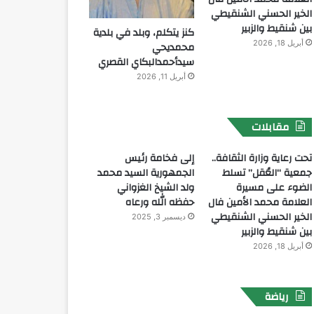
الخير الحسني الشنقيطي
بين شنقيط والزبير
كنز يتكلم، وبلد في بلدية
أبريل 18, 2026
محمديحي
سيدأحمدالبكاي القصري
أبريل 11, 2026
مقابلات
تحت رعاية وزارة الثقافة..
إلى فخامة رئيس
جمعية “العُقل” تسلط
الجمهورية السيد محمد
الضوء على مسيرة
ولد الشيخ الغزواني
العلامة محمد الأمين فال
حفظه الله ورعاه
الخير الحسني الشنقيطي
ديسمبر 3, 2025
بين شنقيط والزبير
أبريل 18, 2026
رياضة