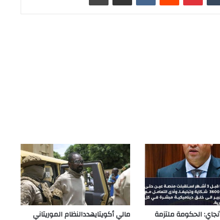
أنجاي: الحكومة ملتزمة
مالي أكويتايهددالنظام الموريتاني