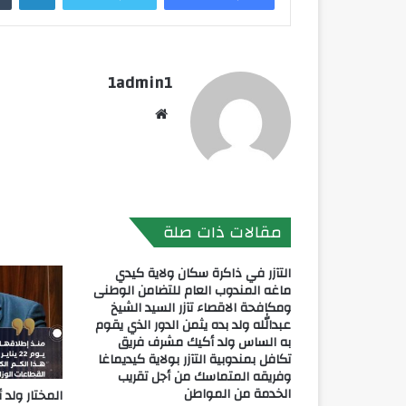
1admin1
موقع
الويب
مقالات ذات صلة
التآزر في ذاكرة سكان ولاية كيدي
ماغه المندوب العام للتضامن الوطنى
ومكافحة الاقصاء تآزر السيد الشيخ
عبدالله ولد بده يثمن الدور الذي يقوم
به الساس ولد أكيك مشرف فريق
تكافل بمندوبية التآزر بولاية كيديماغا
وفريقه المتماسك من أجل تقريب
الخدمة من المواطن
المختار ولد 