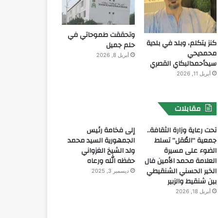
وتحققت طموحاتي في
كنز يتكلم، وبلد في بلدية
حلم جميل
محمديحي
أبريل 8, 2026
سيدأحمدالبكاي القصري
أبريل 11, 2026
مقابلات
تحت رعاية وزارة الثقافة..
إلى فخامة رئيس
جمعية “العُقل” تسلط
الجمهورية السيد محمد
الضوء على مسيرة
ولد الشيخ الغزواني
العلامة محمد الأمين فال
حفظه الله ورعاه
الخير الحسني الشنقيطي
ديسمبر 3, 2025
بين شنقيط والزبير
أبريل 18, 2026