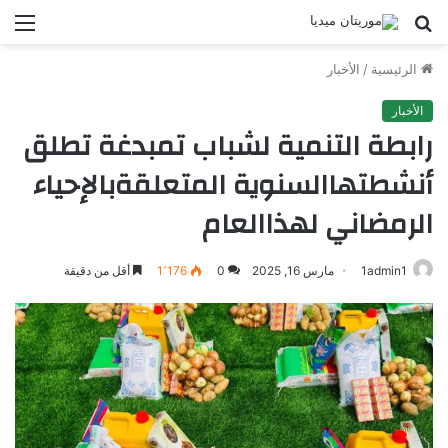
بحث
الق
عن
الرئيسية
/
الأخبار
الأخبار
رابطة التنمية لشباب تمبدغة تطلق
أنشطتهاالسنوية المتعلقةبالإحياء
الرمضاني لهذاالعام
1admin1
مارس 16, 2025
0
1٬176
أقل من دقيقة