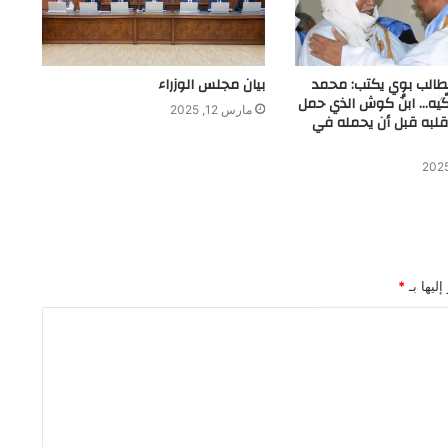
الطالب بوي يكتب: محمد
بيان مجلس الوزراء
أگّيه… ابنُ كوش الذي حمل
مارس 12, 2025
لبه قبل أن يحمله في
ليها بـ
*