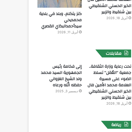
الخير الحسني الشنقيطي
بين شنقيط والزبير
كنز يتكلم، وبلد في بلدية
أبريل 18, 2026
محمديحي
سيدأحمدالبكاي القصري
أبريل 11, 2026
مقابلات
تحت رعاية وزارة الثقافة..
إلى فخامة رئيس
جمعية “العُقل” تسلط
الجمهورية السيد محمد
الضوء على مسيرة
ولد الشيخ الغزواني
العلامة محمد الأمين فال
حفظه الله ورعاه
الخير الحسني الشنقيطي
ديسمبر 3, 2025
بين شنقيط والزبير
أبريل 18, 2026
رياضة