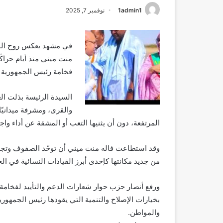
1admin1
نوفمبر 7, 2025
في مشهد يعكس روح المس
منت ميني منذ أيام حراكً
فخامة رئيس الجمهورية مح
السيدة الرئيسة بذلت الغ
والقرى، ومشرفة ميدانيً
المرتفعة، دون أن يثنيها التعب أو المشقة عن أداء واج
وقد استطاعت فاله منت ميني أن توحّد الصفوف وتجمع
من جديد مكانتها كإحدى أبرز القيادات النسائية في ا
ورفع أنصار حزب حوار شعارات الدعم والتأييد لفخامة 
بخيارات الإصلاح والتنمية التي يقودها رئيس الجمهور
والمواطن.