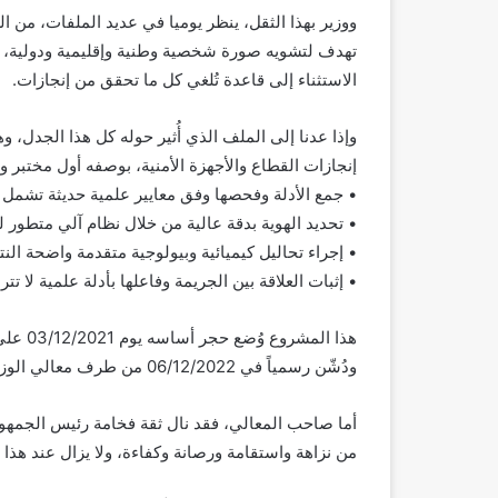
ووزير بهذا الثقل، ينظر يوميا في عديد الملفات، من ا
تهدف لتشويه صورة شخصية وطنية وإقليمية ودولية، تحظ
الاستثناء إلى قاعدة تُلغي كل ما تحقق من إنجازات.
وإذا عدنا إلى الملف الذي أُثير حوله كل هذا الجدل، 
إنجازات القطاع والأجهزة الأمنية، بوصفه أول مختبر 
• جمع الأدلة وفحصها وفق معايير علمية حديثة تشمل ال
• تحديد الهوية بدقة عالية من خلال نظام آلي متطور
• إجراء تحاليل كيميائية وبيولوجية متقدمة واضحة النتا
• إثبات العلاقة بين الجريمة وفاعلها بأدلة علمية لا تتر
هذا الم
ودُشّن رسمياً في 06/12/2022 من طرف معالي الوزير الحالي، ليشكل نقلة نوعية في قدرات الدولة الأمنية والتحقيقية.
أما صاحب المعالي، فقد نال ثقة فخامة رئيس الجمهوري
من نزاهة واستقامة ورصانة وكفاءة، ولا يزال عند هذا 