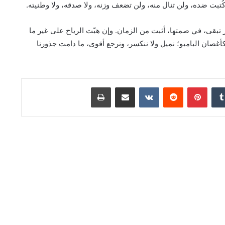
تبت ضده، ولن تنال منه، ولن تضعف وزنه، ولا صدقه، ولا وطنيته.
جار تبقى، في صمتها، أثبت من الزمان. وإن هبّت الرياح على غير ما
كأغصان البامبو؛ نميل ولا ننكسر، ونرجع أقوى، ما دامت جذورنا
دإن
بينتيريست
مشاركة عبر البريد
طباعة