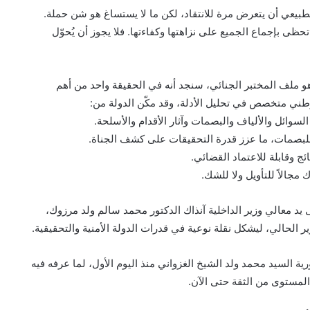
لطبيعي أن يتعرض مرة للانتقاد، لكن ما لا يستساغ هو شن حملة.
ى بإجماع الجميع على نزاهتها وكفاءتها. فلا يجوز أن يُحوّل
وهو ملف المختبر الجنائي، سنجد أنه في الحقيقة واحد من أهم
وطني متخصص في تحليل الأدلة، وقد مكّن الدولة من:
سوائل والألياف والبصمات وآثار الأقدام والأسلحة.
 للبصمات، ما عزز قدرة التحقيقات على كشف الجناة.
ئج وقابلة للاعتماد القضائي.
ك مجالاً للتأويل ولا للشك.
شروع وُضع حجر أساسه يوم 03/12/2021 على يد معالي وزير الداخلية آنذاك الدكتور محمد سالم ولد مرزوك،
ة السيد محمد ولد الشيخ الغزواني منذ اليوم الأول، لما عرفه فيه
المستوى من الثقة حتى الآن.