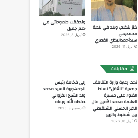
وتحققت طموحاتي في
كنز يتكلم، وبلد في بلدية
حلم جميل
محمديحي
أبريل 8, 2026
سيدأحمدالبكاي القصري
أبريل 11, 2026
مقابلات
تحت رعاية وزارة الثقافة..
إلى فخامة رئيس
جمعية “العُقل” تسلط
الجمهورية السيد محمد
الضوء على مسيرة
ولد الشيخ الغزواني
العلامة محمد الأمين فال
حفظه الله ورعاه
الخير الحسني الشنقيطي
ديسمبر 3, 2025
بين شنقيط والزبير
أبريل 18, 2026