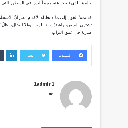
والحق الذي نبحث عنه جميعاً ليس في السطور التي كُ
قد يمتدّ القول إلى ما لا تطاله الأقدام، غير أنّ الأش
تشتهي السفن، واشتدّت بنا المحن وعَلا القتال، نظلّ 
ضاربة في عمق التراب.
لينك
فيسبوك
تويتر
1admin1
موقع
الويب