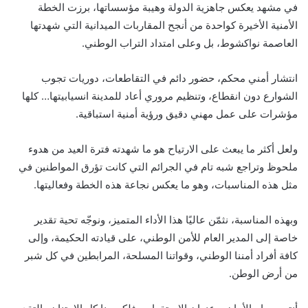
في مشهد يعكس جاهزية الدولة وهيبة مؤسساتها، برزت الخطة
الأمنية الأخيرة كواحدة من أنجح المقاربات الميدانية التي شهدتها
العاصمة نواكشوط، بل وعلى امتداد التراب الوطني.
انتشار أمني محكم، حضور دائم في التقاطعات، دوريات تجوب
الشوارع دون انقطاع، وتنظيم مروري أعاد للمدينة انسيابيتها… كلها
مؤشرات على عمل مهني دقيق ورؤية أمنية استباقية.
ولعل أكثر ما يبعث على الارتياح هو ما شهدته فترة العيد من هدوء
ملحوظ وتراجع شبه تام في الجرائم التي كانت تؤرق المواطنين في
مثل هذه المناسبات، وهو ما يعكس نجاعة هذه الخطة وفعاليتها.
وبهذه المناسبة، نثمّن عاليًا هذا الأداء المتميز، ونوجّه تحية تقدير
خاصة إلى المدير العام للأمن الوطني، على قيادته الحكيمة، وإلى
كافة أفراد أمننا الوطني، وقواتنا المسلحة، المرابطين في كل شبر
من أرض الوطن.