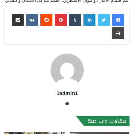
أنتم صمام الأمان، وعنوان الاستقرار… فلكم منا كل الامتنان والتقدير.
لينكدإن
بينتيريست
مشاركة عبر البريد
طباعة
1admin1
موقع
الويب
مقالات ذات صلة