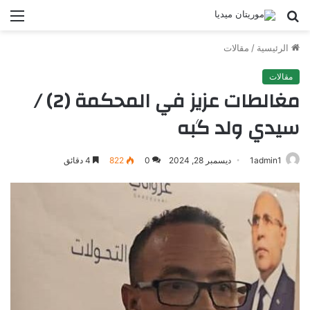
بحث
الق
عن
الرئيسية
/
مقالات
مقالات
مغالطات عزيز في المحكمة (2) /
سيدي ولد گبه
1admin1
ديسمبر 28, 2024
0
822
4 دقائق