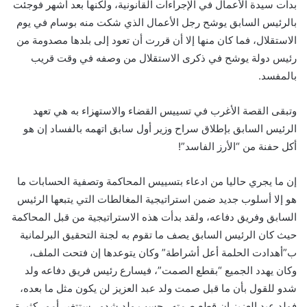
بدأت سيدة الأعمال في الإجراءات القانونية، ولكنها بعد أشهر فوجئت
بالرئيس السابق يوشح رجل الأعمال الذي شكت منه بوسام في يوم
الاستقلال، فما كان منها إلا أن قررت أن تعود إلى بلدها مصدومة من
رئيس دولة يوشح في ذكرى الاستقلال من وصفه في وقت قريب
بالمفسد.
وتبقى القصة الأغرب في تسييس القضاء والاستهزاء به هي تعهد
الرئيس السابق بإطلاق سراح وزير أول سابق اتهمه بالفساد إن هو
أكل حفنة من “الأرز الفاسد”!
إن ما يجري حاليا من ادعاء بتسييس المحاكمة وتصفية الحسابات ما
هو إلا أسلوب جديد ضمن استراتيجية المغالطات التي يتبعها الرئيس
السابق وفريق دفاعه، ولقد بدأت هذه الاستراتيجية من قبل المحاكمة
حيث كان الرئيس السابق يصف ما تقوم به لجنة التحقيق البرلمانية
ب”أهدادت الحلمة أعل أشراطة” وكان يتوعدها إن فتحت الملف،
وكان يهدد الجميع “بقطع الصمت”، فيسارع رئيس فريق دفاعه ولد
شدو للقول بأن ما قبل صمت ولد عبد العزيز لن يكون مثل ما بعده،
فولد عبد العزيز إن قطع صمته ـ حسب ولد شدو ـ ستتغير أمور كثيرة