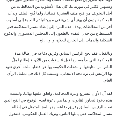
وسيهتز الكثير في موريتانيا. كان هذا الأسلوب من المغالطات من
أجل التخويف من فتح ملف العشرية قضائيا، ولما فُتِح الملف وبدأت
المحاكمة ودون أن يهتز أي شيء في موريتانيا تم اللجوء إلى أسلوب
آخر من المغالطات يهدف هذه المرة إلى إبطاء مسار المحاكمة قدر
المستطاع من خلال التقدم بالطعون إلى المجلس الدستوري والدفوع
الشكلية والذهاب إلى الخارج للعلاج، و..و …إلخ
وبالفعل، فقد نجح الرئيس السابق وفريق دفاعه في إطالة مدة
المحاكمة التي بدأ مسارها قبل 4 سنوات من الآن، فبإطالتها ملَّ
الناس من متابعتها، وانشغلت الحكومة بها عن قضايا ملحة أخرى تعهد
بها الرئيس في برنامجه الانتخابي، وتسبب كل ذلك في تململ الرأي
العام.
لقد آن الأوان لتسريع وتيرة المحاكمة، ولغلق ملفها نهائيا، وليست
هذه دعوة لتجاوز القانون، وإنما هي دعوة لعدم الوقوع في الفخ الذي
نصبه الرئيس السابق وفريق دفاعه، وهو الفخ المتمثل في إطالة
مسار المحاكمة حتى يملها الناس، وتربك العمل الحكومي، فتتحول