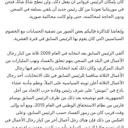
كان بإمكان الرئيس غزواني أن يفعل ذلك، ولن تنطح شاةٌ شاةً، فنحن
في موريتانيا تعودنا من كل رئيس جديد أن يلقي بسلفه في السجن
ودون الحاجة لمحاكمته، حتى ولو كانت محاكمة صورية.
وإنعاشا للذاكرة فإليكم بعض الصور من تصفية الحسابات مع الخصوم
السياسيين التي كان يقوم بها الرئيس السابق في فترة العشرية.
ألقى الرئيس السابق بعد انتخابه في العام 2009 ثلاثة من كبار رجال
الأعمال في البلد في السجن بتهم تتعلق بالفساد ونهب المليارات من
البنك المركزي، وكان ذلك بُعيد انتخابات رئاسية دعم فيها رجال
الأعمال الثلاثة منافسا للرئيس السابق في تلك الانتخابات. أحد رجال
الأعمال الثلاثة أعلن توبته السياسية على الملأ، ونظم مأدبة عشاء
باذخ في “تنويش” على شرف رئيس وقادة حزب الاتحاد من أجل
الجمهورية، فتم توشيحه بعد ذلك من طرف الرئيس السابق بوسام
فارس من نظام الاستحقاق الوطني في العام 2015، ومع أنه وإلى
وقت قريب كان من رموز الفساد حسب الرئيس السابق، وعلى
العكس من ذلك فإن هناك رجل أعمال آخر من كبار رجال الأعمال في
البلد يتهمه حاليا الرئيس السابق بأنه من الذين يقفون وراء تصفية