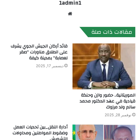
1admin1
موقع
الويب
مقالات ذات صلة
قائد أركان الجيش الجوي يشرف
على انطلاق مناورات “صقر
لعصابة” بمدينة كيفة
ديسمبر 17, 2025
الموريتانية.. حضور وازن وحنكة
قيادية في عهد الدكتور محمد
سالم ولد مرزوك
نوفمبر 28, 2025
أدارة النقل_بين تحديات العمل
وضقوط المواطنين ومحاولات
التشويش