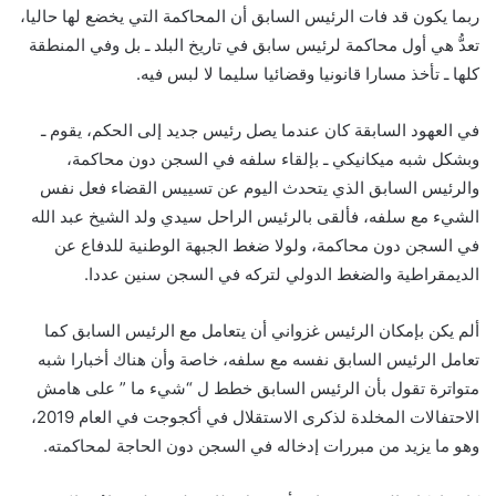
ربما يكون قد فات الرئيس السابق أن المحاكمة التي يخضع لها حاليا،
تعدُّ هي أول محاكمة لرئيس سابق في تاريخ البلد ـ بل وفي المنطقة
كلها ـ تأخذ مسارا قانونيا وقضائيا سليما لا لبس فيه.
في العهود السابقة كان عندما يصل رئيس جديد إلى الحكم، يقوم ـ
وبشكل شبه ميكانيكي ـ بإلقاء سلفه في السجن دون محاكمة،
والرئيس السابق الذي يتحدث اليوم عن تسييس القضاء فعل نفس
الشيء مع سلفه، فألقى بالرئيس الراحل سيدي ولد الشيخ عبد الله
في السجن دون محاكمة، ولولا ضغط الجبهة الوطنية للدفاع عن
الديمقراطية والضغط الدولي لتركه في السجن سنين عددا.
ألم يكن بإمكان الرئيس غزواني أن يتعامل مع الرئيس السابق كما
تعامل الرئيس السابق نفسه مع سلفه، خاصة وأن هناك أخبارا شبه
متواترة تقول بأن الرئيس السابق خطط ل “شيء ما ” على هامش
الاحتفالات المخلدة لذكرى الاستقلال في أكجوجت في العام 2019،
وهو ما يزيد من مبررات إدخاله في السجن دون الحاجة لمحاكمته.