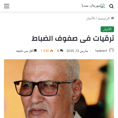
بحث
الق
عن
الرئيسية
/
الأخبار
الأخبار
ترقيات فى صفوف الضباط
1admin1
مارس 12, 2025
0
1٬490
أقل من دقيقة