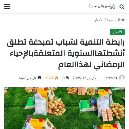
بحث
الق
عن
الرئيسية
/
الأخبار
الأخبار
رابطة التنمية لشباب تمبدغة تطلق
أنشطتهاالسنوية المتعلقةبالإحياء
الرمضاني لهذاالعام
1admin1
مارس 16, 2025
0
1٬177
أقل من دقيقة