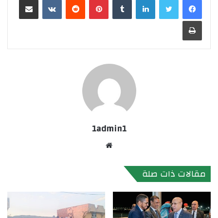
طباعة
1admin1
موقع
الويب
مقالات ذات صلة