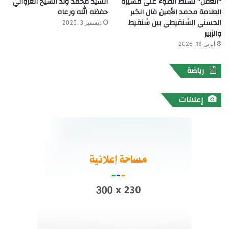
“العُقل” تسلط الضوء على مسيرة
السيد محمد ولد الشيخ الغزواني
العلامة محمد الأمين فال الخير
حفظه الله ورعاه
الحسني الشنقيطي بين شنقيط
ديسمبر 3, 2025
والزبير
أبريل 18, 2026
رياضة
إعلانات