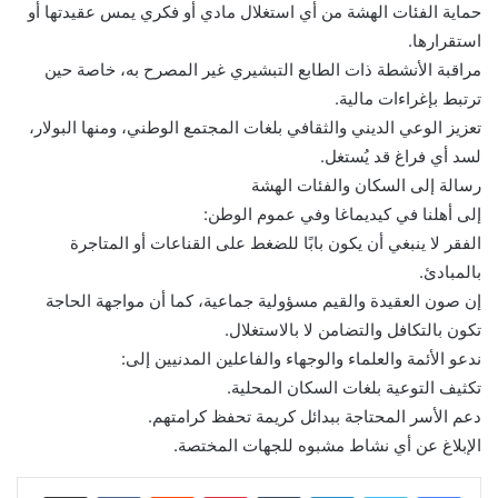
حماية الفئات الهشة من أي استغلال مادي أو فكري يمس عقيدتها أو
استقرارها.
مراقبة الأنشطة ذات الطابع التبشيري غير المصرح به، خاصة حين
ترتبط بإغراءات مالية.
تعزيز الوعي الديني والثقافي بلغات المجتمع الوطني، ومنها البولار،
لسد أي فراغ قد يُستغل.
رسالة إلى السكان والفئات الهشة
إلى أهلنا في كيديماغا وفي عموم الوطن:
الفقر لا ينبغي أن يكون بابًا للضغط على القناعات أو المتاجرة
بالمبادئ.
إن صون العقيدة والقيم مسؤولية جماعية، كما أن مواجهة الحاجة
تكون بالتكافل والتضامن لا بالاستغلال.
ندعو الأئمة والعلماء والوجهاء والفاعلين المدنيين إلى:
تكثيف التوعية بلغات السكان المحلية.
دعم الأسر المحتاجة ببدائل كريمة تحفظ كرامتهم.
الإبلاغ عن أي نشاط مشبوه للجهات المختصة.
لينكدإن
بينتيريست
مشاركة عبر البريد