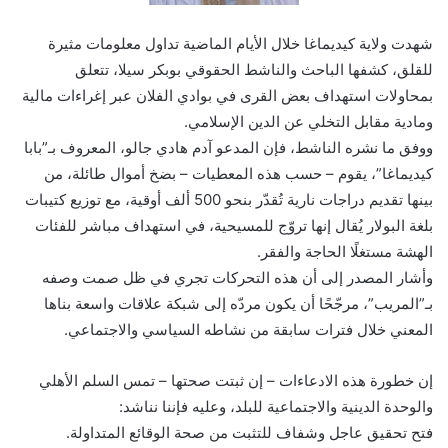
شهدت ولاية كيديماغا خلال الأيام الماضية تداول معلومات مثيرة
للقلق، كشفها الباحث والناشط الحقوقي بوبكر سيلا، تتعلق
بمحاولات استهداف بعض القرى في بوادي الفلان عبر إغراءات مالية
ومادية مقابل التخلي عن الدين الإسلامي.
ووفق ما نشره الناشط، فإن المدعو آدم هادي جالو، المعروف بـ”بابا
كيديماغا”، يقوم – حسب هذه المعطيات – بضخ أموال طائلة، من
بينها تقديم دراجات نارية تُقدّر بنحو 500 ألف أوقية، مع توزيع كتيبات
بلغة البولار يُقال إنها تروّج للمسيحية، في استهداف مباشر للفئات
الهشة مستغلًا الحاجة والفقر.
وأشار المصدر إلى أن هذه التحركات تجري في ظل صمت وصفه
بـ”المريب”، مرجّحًا أن يكون مردّه إلى شبكة علاقات واسعة بناها
المعني خلال فترات سابقة من نشاطه السياسي والاجتماعي.
إن خطورة هذه الادعاءات – إن ثبتت صحتها – تمس السلم الأهلي
والوحدة الدينية والاجتماعية للبلد، وعليه فإننا نناشد:
فتح تحقيق عاجل وشفاف للتثبت من صحة الوقائع المتداولة.