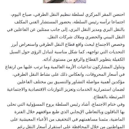
احتضن المقر المركزي لسلطة تنظيم النقل الطرقي، صباح اليوم،
اجتماعا ترأسه رئيس السلطة، بحضور المستشار الفني المكلف
بالنقل البري ومدير النقل البري، إلى جانب ممثلين عن الفاعلين في
النقل البيني والحضري وملاك شركات النقل.
وخصص الاجتماع لبحث واقع قطاع النقل الطرقي واستعراض أبرز
التحديات التي تواجهه، كما شكل مناسبة لتبادل الرؤى حول السبل
الكفيلة بتطوير القطاع والرفع من مستوى أدائه.
وتناول المشاركون تداعيات الأزمة العالمية وما ترتب عليها من ارتفاع
في أسعار المحروقات، وانعكاس ذلك على نشاط النقل الطرقي،
مؤكدين أهمية مواصلة التشاور والتنسيق بين مختلف الفاعلين
لضمان استمرارية الخدمات وتعزيز التوازنات الاقتصادية والاجتماعية
المرتبطة بالقطاع.
وفي ختام الاجتماع، أشاد رئيس السلطة بروح المسؤولية التي تحلى
بها الناقلون وبالتعاطي الإيجابي الذي طبع مواقفهم خلال الفترة
الماضية، مثمنا مساهمتهم في التخفيف من الأعباء المعيشية على
المواطنين من خلال المحافظة على استقرار أسعار النقل رغم