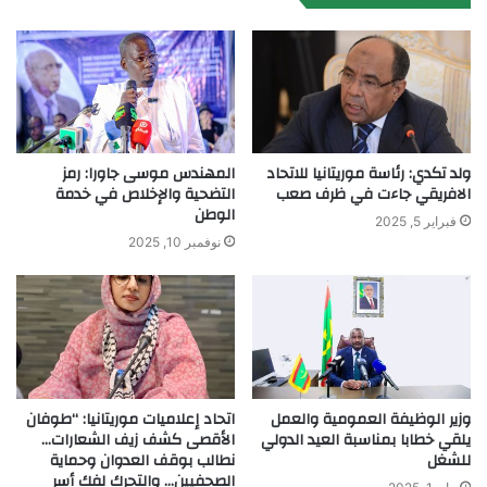
ولد تكدي: رئاسة موريتانيا للاتحاد
المهندس موسى جاورا: رمز
الافريقي جاءت في ظرف صعب
التضحية والإخلاص في خدمة
الوطن
فبراير 5, 2025
نوفمبر 10, 2025
وزير الوظيفة العمومية والعمل
اتحاد إعلاميات موريتانيا: “طوفان
يلقي خطابا بمناسبة العيد الدولي
الأقصى كشف زيف الشعارات…
للشغل
نطالب بوقف العدوان وحماية
الصحفيين… والتحرك لفك أسر