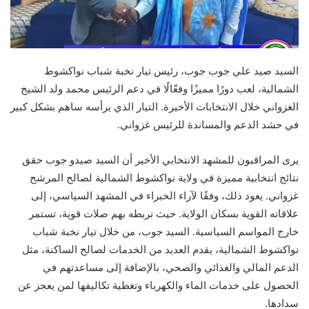
السيد صيد علي جوب جوب، رئيس تيار نخبة شباب نواكشوط
الشمالية، لعب دورًا مميزًا وفعّالًا في دعم الرئيس محمد ولد الشيخ
الغزواني خلال الانتخابات الأخيرة. التيار الذي يرأسه ساهم بشكل كبير
في حشد الدعم والمساندة للرئيس غزواني.
يرى المراقبون للمشهد الانتخابي الأخير أن السيد صيدو جوب حقق
نتائج انتخابية مميزة في ولاية نواكشوط الشمالية لصالح المرشح
غزواني. يعود ذلك، وفقًا لآراء الخبراء في المشهد السياسي، إلى
علاقاته القوية بسكان الولاية. حيث تربطه بهم صلات قوية، تستمر
خارج المواسم السياسية. السيد جوب، من خلال تيار نخبة شباب
نواكشوط الشمالية، يقدم العديد من الخدمات لصالح الساكنة، مثل
الدعم المالي والغذائي والصحي، بالإضافة إلى مساعدتهم في
الحصول على خدمات الماء والكهرباء وتغطية تكاليفها لمن يعجز عن
سدادها.