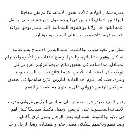
يعتبره سكان الولاية كالأب الحنون لأبنائه، لذا لم يكن مفاجئًا
للمراقبين التفاف الناخبين في الولاية حول المرشح غزواني، بفضل
دعمه القوي في ولاية نواكشوط الشمالية، التي تتميز بوجود قواعد
انتخابية قوية وثابتة محسوبة على السيد جوب وتياره.
تمكن تيار نخبة شباب نواكشوط الشمالية من الاندماج بسرعة مع
السكان، وفهم احتياجاتهم وتلبيتها، ونسج علاقات من الأخوة والاحترام
المتبادل، مما ساهم في تحقيق نتائج مريحة للرئيس غزواني في
الولاية خلال الانتخابات الأخيرة. هذه النتائج تحسب للسيد جوب
وتياره، حيث يُعد اليوم أحد القادة البارزين الذين ساهموا في تحقيق
نصر كبير للرئيس غزواني على مستوى مقاطعة دار النعيم.
يعتبر السيد صيدو جوب صمام أمان سياسي للرئيس غزواني وحزب
الإنصاف المحسوب على الرئيس، ويمثل مكسبًا سياسيًا كبيرًا لهم
في ولاية نواكشوط الشمالية. بعض الرجال يبنون قرى بأكملها،
وصداقتهم ودعمهم يشكلان مصدر فخر واطمئنان، وهذا الرجل واحد