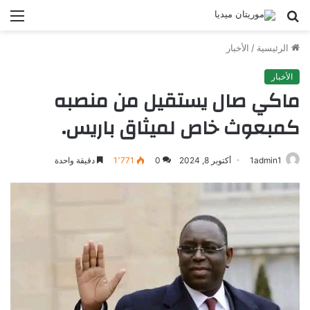
بحث
الق
عن
الرئيسية
/
الأخبار
الأخبار
ماكي صال يستقيل من منصبه
كمبعوث خاص لميثاق باريس.
1admin1
أكتوبر 8, 2024
0
1٬771
دقيقة واحدة