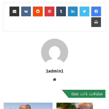
لينكدإن
بينتيريست
مشاركة عبر البريد
طباعة
1admin1
موقع
الويب
مقالات ذات صلة