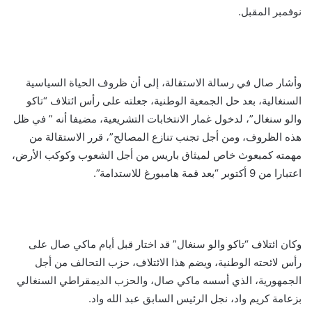
نوفمبر المقبل.
وأشار صال في رسالة الاستقالة، إلى أن ظروف الحياة السياسية
السنغالية، بعد حل الجمعية الوطنية، جعلته على رأس ائتلاف “تاكو
والو سنغال”، لدخول غمار الانتخابات التشريعية، مضيفا أنه ” في ظل
هذه الظروف، ومن أجل تجنب تنازع المصالح”، قرر الاستقالة من
مهمته كمبعوث خاص لميثاق باريس من أجل الشعوب وكوكب الأرض،
اعتبارا من 9 أكتوبر “بعد قمة هامبورغ للاستدامة”.
وكان ائتلاف “تاكو والو سنغال” قد اختار قبل أيام ماكي صال على
رأس لائحته الوطنية، ويضم هذا الائتلاف، حزب التحالف من أجل
الجمهورية، الذي أسسه ماكي صال، والحزب الديمقراطي السنغالي
بزعامة كريم واد، نجل الرئيس السابق عبد الله واد.