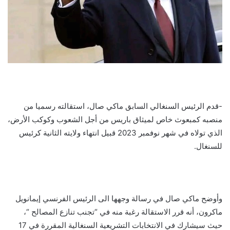
-قدم الرئيس السنغالي السابق ماكي صال، استقالته رسميا من
منصبه كمبعوث خاص لميثاق باريس من أجل الشعوب وكوكب الأرض،
الذي تولاه في شهر نوفمبر 2023 قبيل انتهاء ولايته الثانية كرئيس
للسنغال.
وأوضح ماكي صال في رسالة وجهها الى الرئيس الفرنسي إيمانويل
ماكرون، أنه قرر الاستقالة رغبة منه في “تجنب تنازع المصالح “،
حيث سيشارك في الانتخابات التشريعية السنغالية المقررة في 17