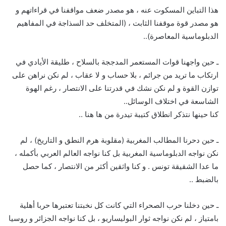
هذا التباين المسكوت عنه ، هو مصدر ضعف مواقفنا في قراءاتهم و
هو مصدر قوة موقفنا الثابت ، (المتخلف حد السذاجة في المفاهيم
الدبلوماسية المعاصرة)..
ـ حين واجهنا قوات المستعمر المدججة بالسلاح ، طليقة الأيادي في
ارتكاب ما تريد من جرائم ، بلا حساب و لا عقاب ، لم نكن نراهن على
توازن القوة و لم نكن نشك في قدرتنا على الانتصار ، رغم الهوة
الشاسعة في اختلاف الوسائل..
كنا حينها نتذكر انطلاق كتيبة تيدرة من ها هنا ..
ـ حين دحرنا المطالب المغربية (مقلوبة هرم النطق و التاريخ) ، لم
نكن نواجه الدبلوماسية المغربية بل كنا نواجه العالم العربي بأكمله ،
ما عدا الشقيقة تونس . و كنا واثقين أكثر من الانتصار ، كما حصل
بالضبط ..
ـ حين دخلنا حرب الصحراء التي كانت كل نخبتنا تعتبرها حربا أهلية
بامتياز ، لم نكن نواجه ثوار البوليساريو ، بل كنا نواجه الجزائر و روسيا