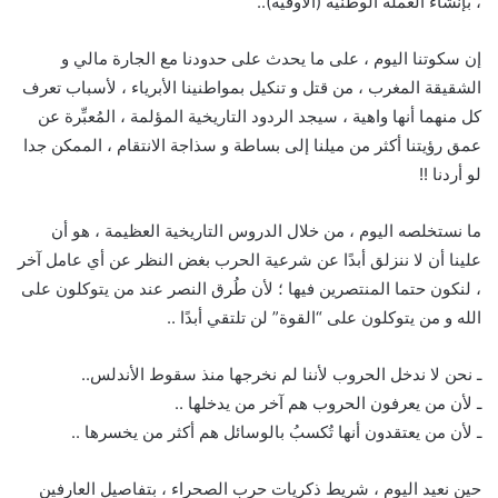
، بإنشاء العملة الوطنية (الأوقية)..
إن سكوتنا اليوم ، على ما يحدث على حدودنا مع الجارة مالي و
الشقيقة المغرب ، من قتل و تنكيل بمواطنينا الأبرياء ، لأسباب تعرف
كل منهما أنها واهية ، سيجد الردود التاريخية المؤلمة ، المُعبِّرة عن
عمق رؤيتنا أكثر من ميلنا إلى بساطة و سذاجة الانتقام ، الممكن جدا
لو أردنا !!
ما نستخلصه اليوم ، من خلال الدروس التاريخية العظيمة ، هو أن
علينا أن لا ننزلق أبدًا عن شرعية الحرب بغض النظر عن أي عامل آخر
، لنكون حتما المنتصرين فيها ؛ لأن طُرق النصر عند من يتوكلون على
الله و من يتوكلون على “القوة” لن تلتقي أبدًا ..
ـ نحن لا ندخل الحروب لأننا لم نخرجها منذ سقوط الأندلس..
ـ لأن من يعرفون الحروب هم آخر من يدخلها ..
ـ لأن من يعتقدون أنها تُكسبُ بالوسائل هم أكثر من يخسرها ..
حين نعيد اليوم ، شريط ذكريات حرب الصحراء ، بتفاصيل العارفين