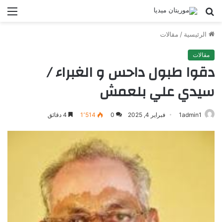
بحث
الق
عن
الرئيسية
/
مقالات
مقالات
دقوا طبول داحس و الغبراء /
سيدي علي بلعمش
1admin1
فبراير 4, 2025
0
1٬514
4 دقائق