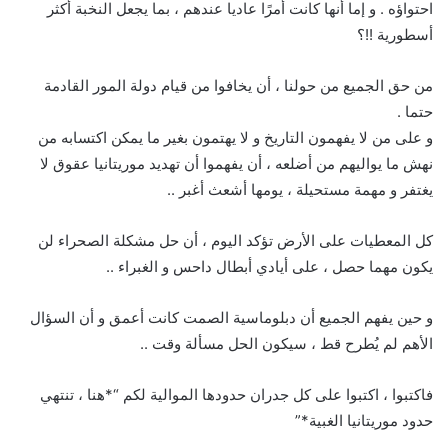
احتواؤه . و إما أنها كانت أمرًا عاديا عندهم ، بما يجعل النخبة أكثر
أسطورية !!؟
من حق الجميع من حولنا ، أن يخافوا من قيام دولة المور القادمة
حتما .
و على من لا يفهمون التاريخ و لا يهتمون بغير ما يمكن اكتسابه من
نهش ما يواليهم من أضلعه ، أن يفهموا أن تهديد موريتانيا عقوق لا
يغتفر و مهمة مستحيلة ، يومها أشعث أغبر ..
كل المعطيات على الأرض تؤكد اليوم ، أن حل مشكلة الصحراء لن
يكون مهما حصل ، على أيادي أبطال داحس و الغبراء ..
و حين يفهم الجميع أن دبلوماسية الصمت كانت أعمق و أن السؤال
الأهم لم يُطرح قط ، سيكون الحل مسألة وقت ..
فاكتبوا ، اكتبوا على كل جدران حدودها الموالية لكم “*هنا ، تنتهي
حدود موريتانيا الغبية*”