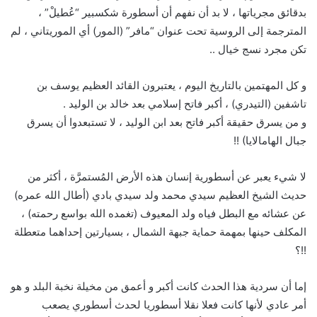
بدقائق مجرياتها ، لا بد أن نفهم أن أسطورة شكسبير “عُطيلْ” ،
المترجمة إلى الروسية تحت عنوان “مافر” (المور) أي الموريتاني ، لم
تكن مجرد نسج خيال ..
و كل المهتمين بالتاريخ اليوم ، يعتبرون القائد العظيم يوسف بن
تاشفين (التيدري) ، أكبر فاتح إسلامي بعد خالد بن الوليد .
و من يسرق حقيقة أكبر فاتح بعد ابن الوليد ، لا تستبعدوا أن يسرق
جبال الهامالايا) !!
لا شيء يعبر عن أسطورية إنسان هذه الأرض المُستمرَّة ، أكثر من
حديث الشيخ العظيم سيدي محمد ولد سيدي بادي (أطال الله عمره)
عن عشائه مع البطل فياه ولد المعيوف (تغمده الله بواسع رحمته) ،
المكلف حينها بمهمة حماية جبهة الشمال ، بسيارتين إحداهما متعطلة
!!؟
إما أن سردية هذا الحدث كانت أكبر و أعمق من مخيلة نخبة البلد و هو
أمر عادي لأنها كانت فعلا نقلا أسطوريا لحدث أسطوري يصعب