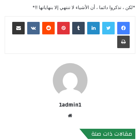
*لكن ، تذكروا دائما ، أن الأشياء لا تنتهي إلا بنهاياتها !!*
لينكدإن
بينتيريست
مشاركة عبر البريد
طباعة
1admin1
موقع
الويب
مقالات ذات صلة