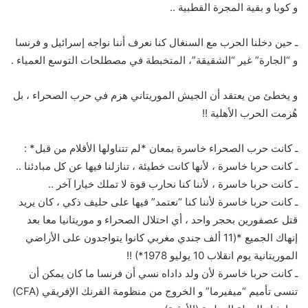
و كوبا و بقية المجرة القطبية ..
ـ حين دخلنا الحرب مع السنغال كنا نعرف أننا نواجه إسرائيل و فرنسا
و “الجارة” غير “الشقيقة”، المتخبطة في مصطلحات التوسع العمياء .
و يخطئ من يعتقد أن الجيش الموريتاني هزم في حرب الصحراء ، بل
هُزمت الحرب الأهلية !!
ـ كانت حرب الصحراء خاسرة بمعان *لم تتناولها الأقلام من قبل* :
ـ كانت حربا خاسرة ، لأنها كانت خطيئة ، تنازلنا فيها عن كل مبادئنا ..
ـ كانت حربا خاسرة ، لأننا كنا نحارب قوة لا تملك خيارا آخر ..
ـ كانت حربا خاسرة لأننا كنا “نعتمد” فيها على حليف ذكي ، كان يريد
قتل عصفورين بحجر واحد ، أي احتلال الصحراء و موريتانيا معا بعد
إنهاك الجميع *(11 ألف جندي مغربي كانوا يتواجدون على الأراضي
الموريتانية يوم انقلاب 10 يوليو 1978*) !!
ـ كانت حربا خاسرة لأن ولد داداه نسي أن فرنسا ما كان يمكن أن
تنسى تأميم “ميفيرما” و الخروج من منظومة الفرنك الإفريقي (CFA)