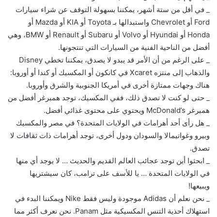
_ في أقل من ستة أشهر، يمكننا بسهولة التوقف عن شراء سيارات
Ford أو Chevrolet واستبدالها بـ Toyota أو KIA أو Mazda أو
Honda أو Hyundai أو Volvo أو Subaru أو Renault أو BMW، وهي
أفضل من الناحية الفنية من السيارات التي تنتجونها.
_ على الرغم من أن الأمر قد يبدو لا يصدق، يمكننا تخطي Disney
والذهاب إلى منتزه Xcaret في كانكون أو المكسيك أو كندا أو أوروبا:
هناك وجهات ممتازة أخرى في أمريكا الجنوبية والشرق وأوروبا.
_ حتى لو كنت لا تصدق ذلك، ففي المكسيك، توجد همبرغر أفضل من
همبرغر McDonald’s ويحتوي على محتوى غذائي أفضل.
_ هل رأى أحد أهرامات في الولايات المتحدة؟ في مصر والمكسيك
وبيرو وغواتيمالا والسودان ودول أخرى، توجد أهرامات ذات ثقافات لا
تصدق.
_ ابحثوا أين توجد عجائب العالم القديم والحديث … لا يوجد أي منها
في الولايات المتحدة … يا للأسف على ترامب، كان سيشتريها
ويبيعها!
_ نحن نعلم أن Adidas موجودة وليس فقط Nike ويمكننا البدء في
استهلاك أحذية التنس المكسيكية مثل Panam. نحن نعرف أكثر مما