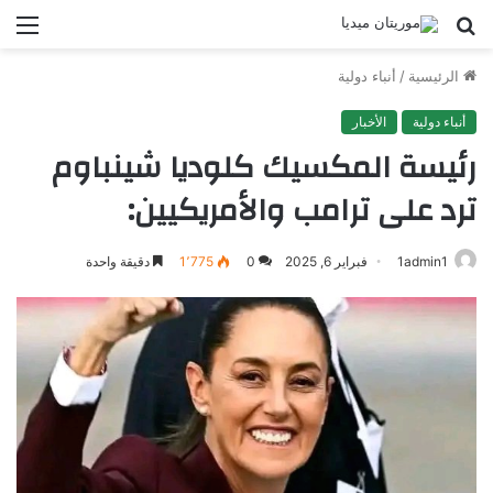
بحث
الق
عن
الرئيسية
/
أنباء دولية
أنباء دولية
الأخبار
رئيسة المكسيك كلوديا شينباوم
ترد على ترامب والأمريكيين:
1admin1
فبراير 6, 2025
0
1٬775
دقيقة واحدة