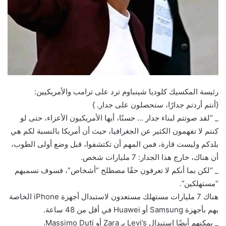
‏رئيسة المكسيك كلوديا شينباوم ترد على ترامب والأمريكيين:
{أنتم أردتم جدارًا، ستحصلون على جدار. }
_ “لقد صوتتم لبناء جدار … حسنًا، أيها الأمريكيون الأعزاء، حتى لو
كنتم لا تفهمون الكثير عن الجغرافيا، حيث أن أمريكا بالنسبة لكم هي
بلدكم وليست قارة، فمن المهم أن تكتشفوا، قبل وضع أولى الطوب،
أن هناك، خارج هذا الجدار: 7 مليارات شخص.
_ “لكن بما أنكم لا تعرفون حقًا مصطلح “أشخاص”، فسوف نسميهم
“مستهلكين”.
هناك 7 مليارات مستهلك مستعدون لاستبدال أجهزة iPhone الخاصة
بهم بأجهزة Samsung أو Huawei في أقل من 48 ساعة.
_ يمكنهم أيضًا استبدال Levi’s بـ Zara أو Massimo Duti.