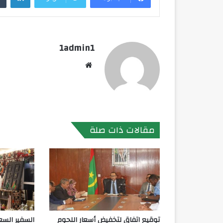
1admin1
موقع
الويب
مقالات ذات صلة
توقيع اتفاق لتخفيض أسعار اللحوم
السفير السع