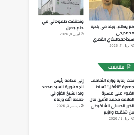
وتحققت طموحاتي في
كنز يتكلم، وبلد في بلدية
حلم جميل
محمديحي
أبريل 8, 2026
سيدأحمدالبكاي القصري
أبريل 11, 2026
مقابلات
تحت رعاية وزارة الثقافة..
إلى فخامة رئيس
جمعية “العُقل” تسلط
الجمهورية السيد محمد
الضوء على مسيرة
ولد الشيخ الغزواني
العلامة محمد الأمين فال
حفظه الله ورعاه
الخير الحسني الشنقيطي
ديسمبر 3, 2025
بين شنقيط والزبير
أبريل 18, 2026