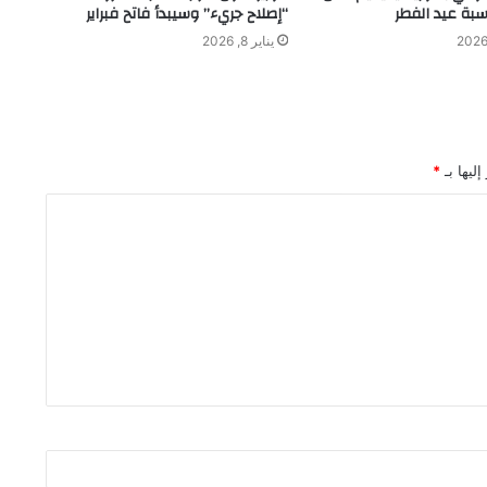
سبة عيد الفطر
“إصلاح جريء” وسيبدأ فاتح فبراير
يناير 8, 2026
ليها بـ
*