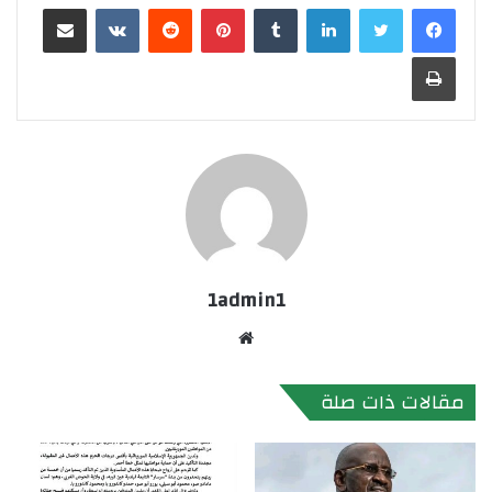
لينكدإن
بينتيريست
مشاركة عبر البريد
طباعة
1admin1
موقع
الويب
مقالات ذات صلة