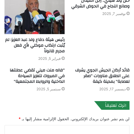
حنن ولد سيدي.. رجل الميدان
وصانع النجاح في الحوض الشرقي
نوفمبر 7, 2025
رئيس هيئة دفاع ولد عبد العزيز: لم
يُثبت ارتكاب موكلي لأي فعل
مجرم قانوناً
فبراير 5, 2025
قائد أركان الجيش الجوي يشرف
“فاله منت ميني تقضي عطلتها
على انطلاق مناورات “صقر
في المبروك لتعزيز السياحة
لعصابة” بمدينة كيفة
الداخلية والروابط المجتمعية”
ديسمبر 17, 2025
سبتمبر 5, 2025
اترك تعليقاً
لن يتم نشر عنوان بريدك الإلكتروني.
الحقول الإلزامية مشار إليها بـ
*
ا