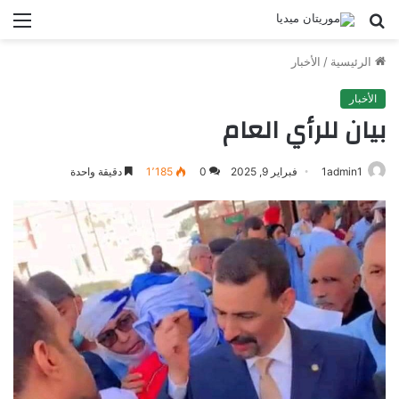
بحث
الق
عن
الرئيسية
/
الأخبار
الأخبار
بيان للرأي العام
1admin1
فبراير 9, 2025
0
1٬185
دقيقة واحدة