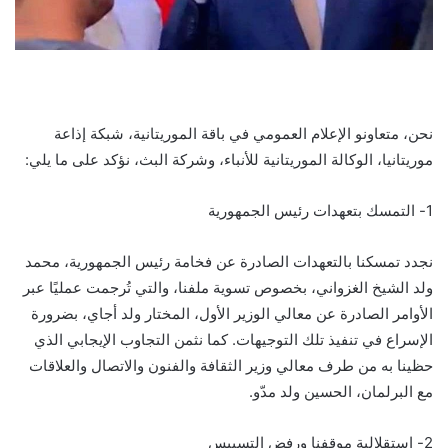
نحن، متعاونو الإعلام العمومي في باقة الموريتانية، شبكة إذاعة
موريتانيا، الوكالة الموريتانية للأنباء، وشركة البث، نؤكد على ما يلي:
1- التمسك بتعهدات رئيس الجمهورية
نجدد تمسكنا بالتعهدات الصادرة عن فخامة رئيس الجمهورية، محمد
ولد الشيخ الغزواني، بخصوص تسوية ملفنا، والتي تُرجمت عمليًا عبر
الأوامر الصادرة عن معالي الوزير الأول، المختار ولد أجاي، بضرورة
الإسراع في تنفيذ تلك التوجيهات. كما نثمن التجاوب الإيجابي الذي
حظينا به من طرف معالي وزير الثقافة والفنون والاتصال والعلاقات
مع البرلمان، الحسين ولد مدّو.
2- استقلالية موقفنا ورفض التسييس