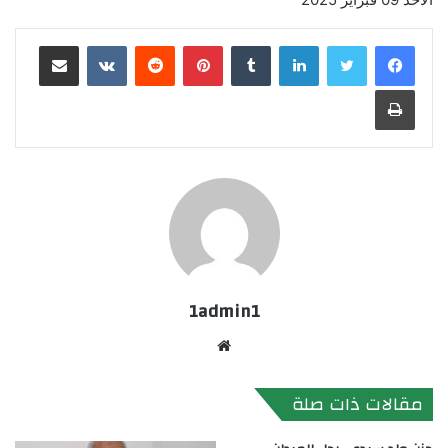
لينكدإن
بينتيريست
مشاركة عبر البريد
طباعة
1admin1
موقع
الويب
مقالات ذات صلة