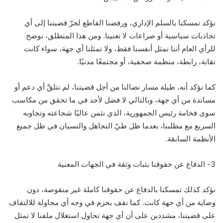
نؤكد تمسكنا بالسلم الإداري، ورفضنا القاطع لجرّ قضيتنا إلى أي
تجاذبات سياسية أو صراعات لا تعنينا. ومن هذا المنطلق، نوضح
للرأي العام أننا نمثل أنفسنا فقط، ولا تمثلنا أي جهة، سواء كانت
نقابة، رابطة، منظمة صحفية، أو مجتمعًا مدنيًا.
كما نؤكد أنه، طيلة مسار نضالنا من أجل قضيتنا، لم نتلقَّ أي دعم أو
مساندة من أي جهة، وبالتالي لا فضل لأحد في ما تحقق من مكاسب
سوى فخامة رئيس الجمهورية، الذي نثمن عاليًا شجاعته وتجاوبه
السريع مع مطلبنا، بعدما ظل طيّ التجاهل والنسيان في ظل جميع
الأنظمة السابقة.
3- الدفاع عن حقوقنا بثبات وثقة في الجهات المعنية
نؤكد كذلك تمسكنا بالدفاع عن حقوقنا كاملة غير منقوصة، دون
وصاية من أي جهة كانت. كما نقف بحزم في وجه أي محاولة للالتفاف
على قضيتنا، مشددين على أن أي جهة تحاول استغلال ملفنا لا تمثل