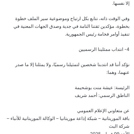
إلا نفسها.
وفي الوقت ذاته، نتابع بكل ارتياح وموضوعية سير الملف خطوة
بخطوة، مؤكدين ثقتنا التامة في جدية وصدق الجهات المعنية في
تنفيذ أوامر فخامة رئيس الجمهورية.
4- انتداب ممثلينا الرسميين
نؤكد أننا قد انتدبنا شخصين لتمثيلنا رسميًا، ولا يمثلنا إلا ما صدر
عنهما، وهما:
الرئيسة: عيشة منت بوشحيمة
الناطق الرسمي: أحمد شريف
عن متعاوني الإعلام العمومي
باقة الموريتانية – شبكة إذاعة موريتانيا – الوكالة الموريتانية للأنباء –
شركة البث
الأحد 09 فبراير 2025