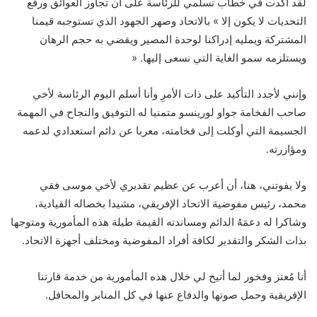
لقد أكدت في خطاب تسلمي للرئاسة على أن تجاوز العوائق ورفع
التحديات لا يكون إلا » بالاتحاد وصهر الجهود الذي تستوجبه قيمنا
المشتركة ويمليه إدراكنا لوحدة المصير ويقضي به حجم الرهان
ويستلزمه سمو الغاية التي نسعى إليها. «
وإنني لأجدد التأكيد على ذات الأمرِ وأنا أسلم اليوم الرئاسة لأخي
صاحب الفخامة جواو لورينسو متمنيا له التوفيق والنجاح في المهمة
الجسيمة التي أوكلت إلى فخامته، معربا عن دائم استعدادي لدعمه
ومؤازرته.
ولا يفوتني، هنا، أن أعرب عن عظيم تقديري لأخي موسى فقي
محمد، رئيس مفوضية الاتحاد الإفريقي، مشيدا بخصاله القيادية،
وشاكرا له دعمَهُ الدائم ومساندته القيمة طيلة هذه المأمورية ومتوجها
بذات الشكر والتقدير لكافة أفراد المفوضية ومختلف أجهزة الاتحاد.
أنا مُعتز وفخور لما أتيح لي خلال هذه المأمورية من خدمة قارتنا
الإفريقية وحمل صوتها والدفاع عنها في كل المنابر والمحافل.