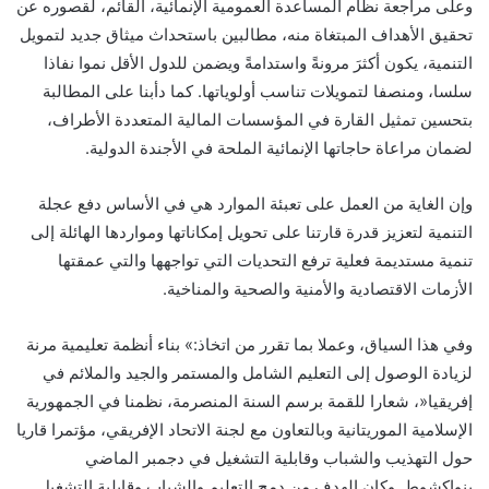
وعلى مراجعة نظام المساعدة العمومية الإنمائية، القائم، لقصوره عن
تحقيق الأهداف المبتغاة منه، مطالبين باستحداث ميثاق جديد لتمويل
التنمية، يكون أكثرَ مرونةً واستدامةً ويضمن للدول الأقل نموا نفاذا
سلسا، ومنصفا لتمويلات تناسب أولوياتها. كما دأبنا على المطالبة
بتحسين تمثيل القارة في المؤسسات المالية المتعددة الأطراف،
لضمان مراعاة حاجاتها الإنمائية الملحة في الأجندة الدولية.
وإن الغاية من العمل على تعبئة الموارد هي في الأساس دفع عجلة
التنمية لتعزيز قدرة قارتنا على تحويل إمكاناتها ومواردها الهائلة إلى
تنمية مستديمة فعلية ترفع التحديات التي تواجهها والتي عمقتها
الأزمات الاقتصادية والأمنية والصحية والمناخية.
وفي هذا السياق، وعملا بما تقرر من اتخاذ:» بناء أنظمة تعليمية مرنة
لزيادة الوصول إلى التعليم الشامل والمستمر والجيد والملائم في
إفريقيا«، شعارا للقمة برسم السنة المنصرمة، نظمنا في الجمهورية
الإسلامية الموريتانية وبالتعاون مع لجنة الاتحاد الإفريقي، مؤتمرا قاريا
حول التهذيب والشباب وقابلية التشغيل في دجمبر الماضي
بنواكشوط. وكان الهدف من دمج التعليم والشباب وقابلية التشغيل