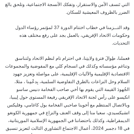
التي تَنسف الأمن والاستقرار، وتفكك الأنسجة الاجتماعية، وتلحق بالغ
الضرر بالظروف المعيشية للسكان.
وقد التـــزمنا في خطاب اختتام الدورة 37 لمؤتمر رؤساء الدول
وحكومات الاتحاد الإفريقي، بالعمل بجد على رفع مختلف هذه
التحديات.
فعملنا، طِوالَ فترةِ ولايتِنا، في احترام تام لنظم الاتحاد ولتناسق
وتناغم مؤسساته وكذلك في انسجام كلي مع المفوضية والمجموعات
الاقتصادية الإقليمية والآليات الإقليمية، على مواصلة وتعزيز جهود
السلام وحل النزاعات بالطرق التفاوضية السلمية، بِدعْمِنا ، مثلا،
الجُهودَ القيمة التي يقوم بها أخي صاحب الفخامة دنيس ساسو
انكيسو على رأس لجنة الاتحاد الإفريقي رفيعة المستوى حول لِيبيا،
وبالاتصال المنتظم مع أخوينا صاحبي الفخامة بول كاغامي، وفليكس
اتشيكسيدي، سعيا منا إلى وقف العنف والنزاع في جمهورية الكونغو
الديمقراطية، وكذلك باحتضاننا في الجمهورية الإسلامية الموريتانية،
في 18 دجمبر 2024، أعمال الاجتماع التشاوري الثالث لتعزيز تنسيق