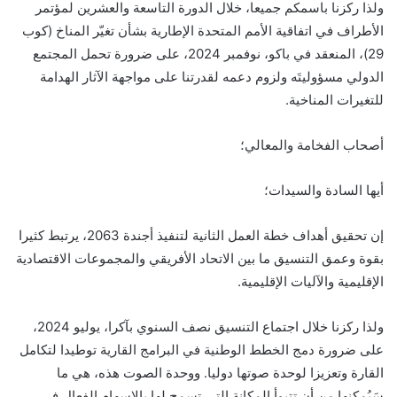
ولذا ركزنا باسمكم جميعا، خلال الدورة التاسعة والعشرين لمؤتمر
الأطراف في اتفاقية الأمم المتحدة الإطارية بشأن تغيّر المناخ (كوب
29)، المنعقد في باكو، نوفمبر 2024، على ضرورة تحمل المجتمع
الدولي مسؤوليتَه ولزوم دعمه لقدرتنا على مواجهة الآثار الهدامة
للتغيرات المناخية.
أصحاب الفخامة والمعالي؛
أيها السادة والسيدات؛
إن تحقيق أهداف خطة العمل الثانية لتنفيذ أجندة 2063، يرتبط كثيرا
بقوة وعمق التنسيق ما بين الاتحاد الأفريقي والمجموعات الاقتصادية
الإقليمية والآليات الإقليمية.
ولذا ركزنا خلال اجتماع التنسيق نصف السنوي بآكرا، يوليو 2024،
على ضرورة دمج الخطط الوطنية في البرامج القارية توطيدا لتكامل
القارة وتعزيزا لوحدة صوتها دوليا. ووحدة الصوت هذه، هي ما
سَيُمكنها من أن تتبوأ المكانة التي تسمح لها بالإسهام الفعال في