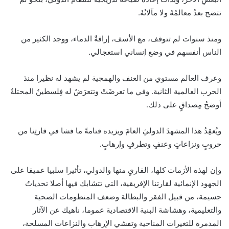
تتضح بعدُ معالمُهُ ولا مآلاتُهُ.
ومنذ سنوات لم تتوقف، مع الأسف، إراقةٌ الدماء، ووجد الكثير من
الناس أنفسهم في وضع إنساني استعجالي.
وعرف العالم مستوي من العنف والهمجية لم يشهد له نظيرا منذ
الحرب العالمية الثانية. وفي ما تعرضَتْ وتتعرَضُ له فِلسطينُ المحتلةُ
أوضحُ مِصداقٍ على ذلك.
ويُعقِدُ هذا المشهدَ الدوليَ العامَ ويزيده قتامةً ما فشا في قارتِنا من
حروبٍ ونزاعاتٍ وعنفٍ وتطرفٍ وإرهابٍ.
وإن لهذه الأزمات كلها، القاريِ منها والدولي، تأثيرا سلبيا عميقا على
الجهود الإنمائية لقارتنا الإفريقية، التي تتشابك فيها أصلا تحدياتُ
جسيمة، من قبيل الفقر والبطالة وضعف المنظومات الصحية
والتعليمية، وهشاشة البنية الاقتصادية عموما، ناهيك عن الآثار
المدمرة للتغيرات المناخية وتفشي الإرهاب والنزاعات المسلحة،