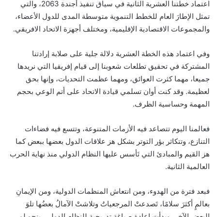
اعتماد خطتنا العشرية الثانية في سياق تنفيذ أجندة 2063، والتي
تمثل الإطارَ العام للخطط التنموية متوسطة المدى للدول الأعضاء،
والمجموعات الاقتصادية الإقليمية، ومختلف أجهزة الاتحاد الافريقي.
وفي اعتماد هذه الخطة العشرية دلالة جلية على صلابة إرادتنا
المشتركة في تحقيق تطلعات شعوبنا إلى قيام إفريقيا التي نريدها
جميعا، مهما كثرت العوائق، ومهما عظمت التحديات، وإنها بحق
لعظيمة. وقد كنت أوان تسلمي قيادة الاتحاد على أتم الوعي بحجم
المهمة وحساسية الظرف.
فعالمنا اليوم تتصاعد فيه الأزمات المتنوعة، وتتسع فيه فضاءات
التنازع، وتتكاثر بؤر التوتر بشكل هز علاقات الدول بعضها ببعض كما
هز القيم والمبادئ التي تَأسس عليها النظام الدولي منذ نهاية الحرب
العالمية الثانية.
فبعد فترة من الهدوء، ومن انتعاش المنظمات الدولية، ومن الإيمانِ
بعالمٍ أكثرَ سلامًا، تَصدعتْ المرجعياتُ وتلاشتْ الآمالُ بعضُها تلوَ
البعضِ الآخر، وبدأت إعادة صياغة تدريجية للنظام الدولي، بنحو لم