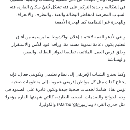
في إشكالية واحدة: التركيز على فئة تشكل ثُلثيْ سكانِ القارةِ، فئة
الشباب المعرضة لمخاطر البطالة والعنف والتطرف والانحراف
وللهجرة غير النظامية كما لهجرة الأدمغة.
وإنني لأدعو القمة لاعتماد إعلان نواكشوط بما يرسمه من آفاق
لتعليم يكون دعامة تنموية مستدامة، ورافدا قويا للأمن والاستقرار
وخلق فرص العمل الملائمة، تقليصا لدوائر البطالة، والفقر،
والهشاشة.
وكما يحتاج الشباب الإفريقي إلى نظام تعليمي وتكويني فعال، فإنه
يحتاج كذلك مثل كل مواطن إفريقي عموما، إلى منظومات صحية
تؤمن نفاذا شاملا لخدمات صحية جيدة وتكون قادرة على الصمود في
وجه الجوائح والصدمات الصحية الطارئة، كالتي شهدتها القارة مؤخرا:
مثل جدري القردة وماربورغ(Marburg) والكوليرا.