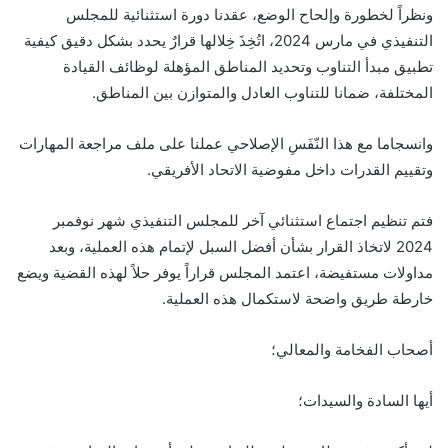
ونظراً لخطورة وإلحاح الوضع، عقدنا دورة استثنائية للمجلس
التنفيذي في مارس 2024، اتُخِذَ خِلالها قرارٌ يحدد بشكل دقيق كيفية
تطبيق مبدأ التناوب وتحديد المناطق المؤهلة لوظائف القيادة
المختلفة، ضمانا للتناوب العادل والمتوازن بين المناطق.
وانسجاما مع هذا النّفَسِ الإصلاحي عملنا على ملف مراجعة المهارات
وتقييم القدرات داخل مفوضية الاتحاد الأفريقي.
فتم تنظيم اجتماع استثنائي آخر للمجلس التنفيذي شهر نوفمبر
2024 لاتخاذ القرار بشأن أفضل السبل لإتمام هذه العملية، وبعد
مداولات مستفيضة، اعتمد المجلس قراراً يوفر حلاً لهذه القضية ويضع
خارطة طريق واضحة لاستكمال هذه العملية.
أصحاب الفخامة والمعالي؛
أيها السادة والسيدات؛