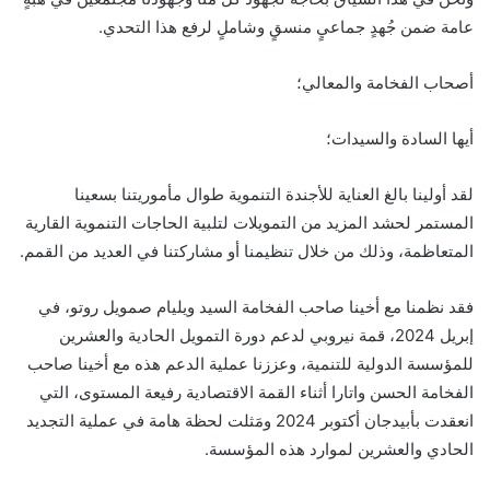
عامة ضمن جُهدٍ جماعيٍ منسقٍ وشاملٍ لرفع هذا التحدي.
أصحاب الفخامة والمعالي؛
أيها السادة والسيدات؛
لقد أولينا بالغ العناية للأجندة التنموية طوال مأموريتنا بسعينا
المستمر لحشد المزيد من التمويلات لتلبية الحاجات التنموية القارية
المتعاظمة، وذلك من خلال تنظيمنا أو مشاركتنا في العديد من القمم.
فقد نظمنا مع أخينا صاحب الفخامة السيد ويليام صمويل روتو، في
إبريل 2024، قمة نيروبي لدعم دورة التمويل الحادية والعشرين
للمؤسسة الدولية للتنمية، وعززنا عملية الدعم هذه مع أخينا صاحب
الفخامة الحسن واتارا أثناء القمة الاقتصادية رفيعة المستوى، التي
انعقدت بأبيدجان أكتوبر 2024 ومَثلت لحظة هامة في عملية التجديد
الحادي والعشرين لموارد هذه المؤسسة.