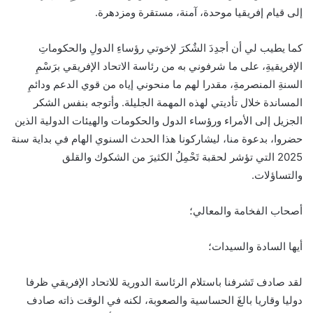
إلى قيام إفريقيا موحدة، آمنة، مستقرة ومزدهرة.
كما يطيب لي أن أجدِدَ الشٌكرَ لإخوتي رؤساءِ الدولِ والحكوماتِ
الإفريقيةِ، على ما شرفوني به من رئاسة الاتحاد الإفريقي برَسْمِ
السنةِ المنصرمةِ، مقدرا لهم ما منحوني إياه من قوي الدعم ودائمِ
المساندة خلال تأديتي لهذه المهمة الجليلة. وأتوجه بنفس الشكر
الجزيل إلى الأمراء ورؤساء الدول والحكومات والهيئات الدولية الذين
حضروا، بدعوة منا، ليشاركونا هذا الحدث السنوي الهام في بداية سنة
2025 التي تؤشر لحقبة تَحْمِلُ الكثيرَ من الشكوك والقلق
والتساؤلات.
أصحاب الفخامة والمعالي؛
أيها السادة والسيدات؛
لقد صادف تَشرفنا باستلام الرئاسة الدورية للاتحاد الإفريقي ظرفا
دوليا وقاريا بالغَ الحساسية والصعوبة، لكنه في الوقت ذاته صادف