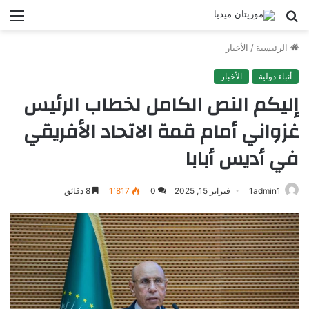
بحث
الق
عن
الرئيسية
/
الأخبار
أنباء دولية
الأخبار
إليكم النص الكامل لخطاب الرئيس
غزواني أمام قمة الاتحاد الأفريقي
في أديس أبابا
1admin1
فبراير 15, 2025
0
1٬817
8 دقائق