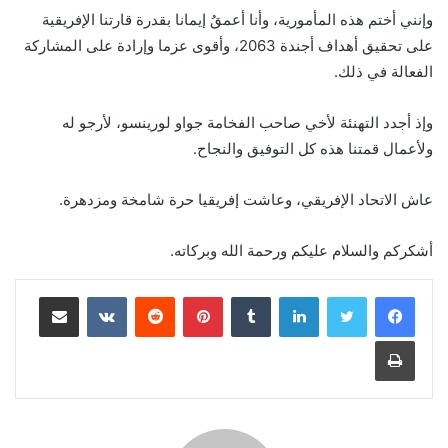
وإنني أختم هذه المأمورية، وأنا أعمقُ إيمانا بقدرة قارتنا الإفريقية
على تحقيق أهداف أجندة 2063، وأقوى عزما وإرادة على المشاركة
الفعالة في ذلك.
وإذ أجدد التهنئة لأخي صاحب الفخامة جواو لورينسو، لأرجو له
ولأعمال قمتنا هذه كل التوفيق والنجاح.
عاش الاتحاد الإفريقي، وعاشت إفريقيا حرة شامخة ومزدهرة.
أشكركم والسلام عليكم ورحمة الله وبركاته.
لينكدإن
بينتيريست
مشاركة عبر البريد
طباعة