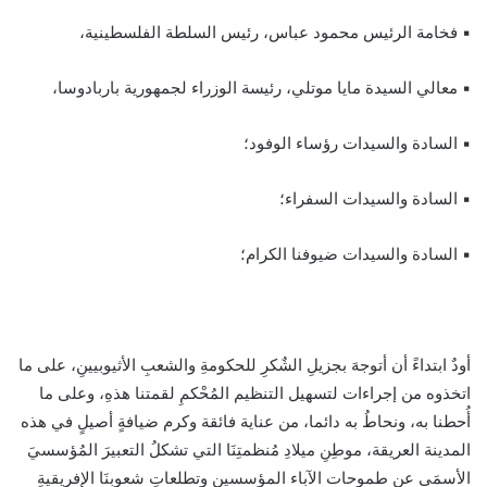
▪ فخامة الرئيس محمود عباس، رئيس السلطة الفلسطينية،
▪ معالي السيدة مايا موتلي، رئيسة الوزراء لجمهورية باربادوسا،
▪ السادة والسيدات رؤساء الوفود؛
▪ السادة والسيدات السفراء؛
▪ السادة والسيدات ضيوفنا الكرام؛
أودٌ ابتداءً أن أتوجهَ بجزيلِ الشٌكرِ للحكومةِ والشعبِ الأثيوبيينِ، على ما
اتخذوه من إجراءات لتسهيل التنظيم المُحْكمِ لقمتنا هذهِ، وعلى ما
أُحطنا به، ونحاطُ به دائما، من عناية فائقة وكرم ضيافةٍ أصيلٍ في هذه
المدينة العريقة، موطِنِ ميلادِ مُنظمتِنَا التي تشكلُ التعبيرَ المُؤسسيَ
الأسمَى عن طموحات الآباء المؤسسين وتطلعاتِ شعوبِنَا الإفريقيةِ