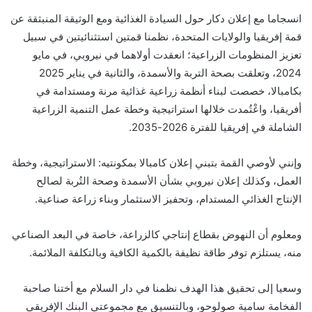
انسجاما مع إعلان دكار حول السيادة الغذائية ومع الوثيقة المنبثقة عن
قمة إفريقيا والولايات المتحدة، نظمنا قمتين استثنائيتين في سبيل
تعزيز المنظومات الزراعية؛ انعقدت أولاهما في نيروبي، في مايو
2024، وتعلقت بصحة التربة والأسمدة، والثانية في يناير 2025
بكامبالا، خصصت لبناء أنظمة زراعية غذائية مرنة ومستدامة في
أفريقيا، واعْتُمدت خلالها استراتيجية وخطة عمل التنمية الزراعية
الشاملة في إفريقيا للفترة 2026-2035.
وإنني لأوصي القمة بتبني إعلان كامبالا بمكونتيه: الاستراتيجية، وخطة
العمل، وكذلك إعلان نيروبي بشأن الأسمدة وصحة التُربة لصالح
الإنتاج الغذائي المستدام، وتحفيز الاستثمار وبناء زراعة صناعية.
ومعلوم أن النهوض بقطاع إنتاجي كالزراعة، خاصة في البعد الصناعي
منه، يستلزم توفر طاقة نظيفة بالكمية الكافية وبالتكلفة الملائمة.
وسعيا إلى تحقيق هذا الهدف نظمنا في دار السلام مع أختنا صاحبة
الفخامة سامية صولوحو، وبالتنسيق مع مجموعتي البنك الإفريقي