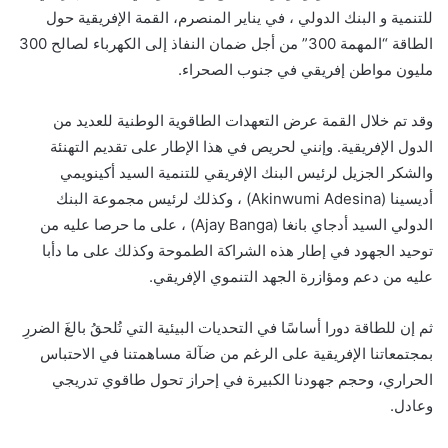
للتنمية و البنك الدولي ، في يناير المنصرم، القمة الإفريقية حول
الطاقة “المهمة 300” من أجل ضمان النفاذ إلى الكهرباء لصالح 300
مليون مواطن إفريقي في جنوب الصحراء.
وقد تم خلال القمة عرض التعهدات الطاقوية الوطنية للعديد من
الدول الإفريقية. وإنني لحريص في هذا الإطار على تقديم التهنئة
والشكر الجزيل لرئيس البنك الإفريقي للتنمية السيد أكينويمي
أديسينا (Akinwumi Adesina) ، وكذلك لرئيس مجموعة البنك
الدولي السيد أدجاي بانغا (Ajay Banga) ، على ما حرصا عليه من
توحيد الجهود في إطار هذه الشراكة الطموحة وكذلك على ما دأبا
عليه من دعم ومؤازرة الجهد التنموي الإفريقي.
ثم إن للطاقة دورا أساسًا في التحديات البيئية التي تُلحقُ بالغَ الضررِ
بمجتمعاتنا الإفريقية على الرغم من ضآلة مساهمتنا في الاحتباس
الحراري، وحجم جهودنا الكبيرة في إحراز تحول طاقوي تدريجي
وعادل.