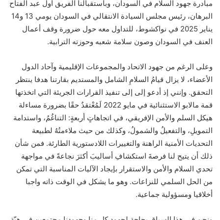
مبادرة جهود السلام في السودان، وباستقبالنا الفريق أول عبد الفتاح
البرهان، رئيس مجلس السيادة الانتقالي في السودان يومي 13 و14
يناير 2025 في نواكشوط، للتداول معه حول ضرورة وقف أعمال
العنف في السودان وصون سلامة شعبه وحوزته الترابية.
وعلى الرغم من جهود الاتحاد والمجموعات الإقليمية وآحاد الدول
الأعضاء، لا يزال قيامُ السلامِ الشامل والمستديم بقارتنا هدفا ينتظر
التحقق. وإنني إذ أدعو إلى إلى تنفيذ القرارات الجريئة التي اتخذتها
قمة مالابو الاستثنائية في مايو 2022 لَمُعْتقدٌ حقًا بضرورة مساءلة
هيكل السلم والأمن الإفريقي، في اتجاهاتٍ أربعةٍ: التناغُمُ، واستدامة
التمويلِ، والتفعيلُ والشمولُ، وكذلك من حيث ملاءمتُهُ لطبيعة
التحديات الأمنية الراهنة والتغييرات اللادستورية الطارئة. فمن شأن
ذلك أن يتيح لنا فرصةَ استكشافِ أساليبَ أكثرَ نجاعةً في مواجهة
تحدي السلام والأمن والاستقرار بإيجاد الآليات المناسبة التي تمكن
من الحل السلمي للنزاعات. وهو ما يشكل في الوقت ذاته واجبا
أخلاقيا ومسؤولية جماعية.
ونحن في هذا السياق بحاجة لجهود كل منا وجهودنا مجتمعين في هبّةٍ