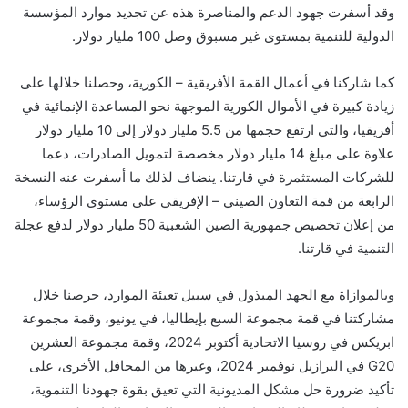
وقد أسفرت جهود الدعم والمناصرة هذه عن تجديد موارد المؤسسة
الدولية للتنمية بمستوى غير مسبوق وصل 100 مليار دولار.
كما شاركنا في أعمال القمة الأفريقية – الكورية، وحصلنا خلالها على
زيادة كبيرة في الأموال الكورية الموجهة نحو المساعدة الإنمائية في
أفريقيا، والتي ارتفع حجمها من 5.5 مليار دولار إلى 10 مليار دولار
علاوة على مبلغ 14 مليار دولار مخصصة لتمويل الصادرات، دعما
للشركات المستثمرة في قارتنا. ينضاف لذلك ما أسفرت عنه النسخة
الرابعة من قمة التعاون الصيني – الإفريقي على مستوى الرؤساء،
من إعلان تخصيص جمهورية الصين الشعبية 50 مليار دولار لدفع عجلة
التنمية في قارتنا.
وبالموازاة مع الجهد المبذول في سبيل تعبئة الموارد، حرصنا خلال
مشاركتنا في قمة مجموعة السبع بإيطاليا، في يونيو، وقمة مجموعة
ابريكس في روسيا الاتحادية أكتوبر 2024، وقمة مجموعة العشرين
G20 في البرازيل نوفمبر 2024، وغيرها من المحافل الأخرى، على
تأكيد ضرورة حل مشكل المديونية التي تعيق بقوة جهودنا التنموية،