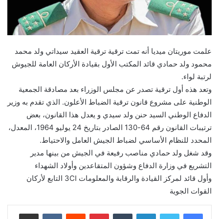
علمت موريتان ميديا أنه تمت ترقية ترقية العقيد سيداتي ولد محمد
محمود ولد حمادي قائد المكتب الأول بقيادة الأركان العامة للجيوش
لرتبة لواء.
وتعد هذه أول ترقية تصدر عن مجلس الوزراء بعد مصادقة الجمعية
الوطنية على مشروع قانون ترقية الضباط الأعلون. الذي تقدم به وزير
الدفاع الوطني السيد حنن ولد سيدي و يعدل هذا القانون، بعض
ترتيبات القانون رقم 64-130 الصادر بتاريخ 24 يوليو 1964، المعدل،
المحدد للنظام الأساسي لضباط الجيش العامل والاحتياط.
وقد شغل ولد حمادي مناصب رفيعة في الجيش من بينها مدير
التشريع في وزارة الدفاع وشؤون المتقاعدين وأولاد الشهداء
وأول قائد لمركز القيادة والرقابة والمعلومات 3CI التابع لأركان
القوات الجوية
لينكدإن
بينتيريست
مشاركة عبر البريد