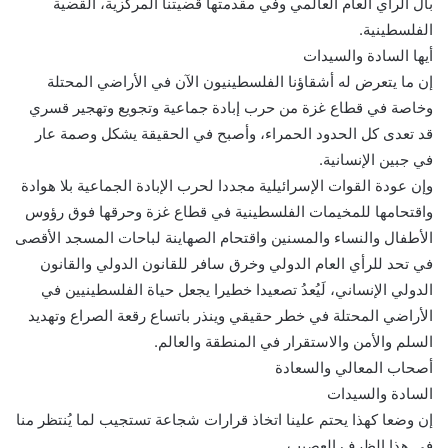
بال الرأي العام العالمي وفي مقدمتها قضيتنا المركزية، القضية
الفلسطينية.
أيها السادة والسيدات
إن ما يتعرض له أشقاؤنا الفلسطينيون الآن في الأراضي المحتلة
وخاصة في قطاع غزة من حرب إبادة جماعية وتجويع وتهجير قسري
قد تعدى كل الحدود الحمراء، وأصبح في الحقيقة يشكل وصمة عار
في جبين الإنسانية.
وإن عودة القوات الإسرائيلية مجددا لحرب الإبادة الجماعية بلا هوادة
واقتحامها للمخيمات الفلسطينية في قطاع غزة وحرقها فوق رؤوس
الأطفال والنساء والمسنين واقتحام الصهاينة لباحات المسجد الأقصى
في تحد للرأي العام الدولي وخرق سافر للقانون الدولي والقانون
الدولي الإنساني، لَيُعدُ تصعيدا خطيرا يجعل حياة الفلسطينيين في
الأراضي المحتلة في خطر حقيقي وينذر باتساع رقعة الصراع وتهديد
السلم والأمن والاستقرار في المنطقة والعالم.
أصحاب المعالي والسعادة
السادة والسيدات
إن وضعا كهذا يحتم علينا اتخاذ قرارات شجاعة تستجيب لما يُنتظر منا
في هذا الظرف العصيب.