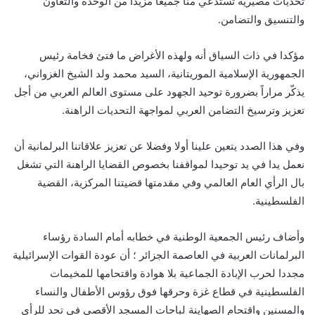
تحديات مصيرية تستدعي منا جميعا مزيدا من الوحدة والتعاون
والتنسيق والتضامن.
مؤكدا في ذات السياق أنه ولهذه الأغراض ما فتئ فخامة رئيس
الجمهورية الإسلامية الموريتانية، السيد محمد ولد الشيخ الغزواني،
يذكّر مراراً بضرورة توحيد الجهود على مستوى العالم العربي من أجل
تعزيز وترسيخ التضامن العربي لمواجهة التحديات الراهنة.
وفي هذا الصدد يتعين علينا أولا وفضلا عن تعزيز علاقاتنا البرلمانية أن
نعمل يدا في يد توحيدا لمواقفنا بخصوص القضايا الراهنة التي تشغل
بال الرأي العام العالمي وفي مقدمتها قضيتنا المركزية، القضية
الفلسطينية.
وأضاف رئيس الجمعية الوطنية في خطابه أمام السادة رؤساء
البرلمانات العربية في العاصمة الجزائر ؛ أن عودة القوات الإسرائيلية
مجددا لحرب الإبادة الجماعية بلا هوادة واقتحامها للمخيمات
الفلسطينية في قطاع غزة وحرقها فوق رؤوس الأطفال والنساء
والمسنين واقتحام الصهاينة لباحات المسجد الأقصى في تحد للرأي