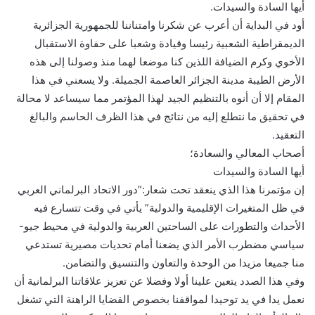
أيها السادة والسيدات.
أود في البداية أن أعرب عن شكرنا وامتناننا للجمهورية الجزائرية
الديمقراطية الشعبية رئيسا وقيادة وشعبا على حفاوة الاستقبال
الأخوي وكرم الضيافة اللذين كنا موضعا لهما منذ وصولنا إلى هذه
الأرض الطيبة مدينة الجزائر العاصمة الجميلة. ولا يسعني في هذا
المقام إلا أن أنوه بالتنظيم الجيد لهذا المؤتمر مما سيساعد لا محالة
في تحقيق ما نتطلع إليه من نتائج في هذا الظرف الحاسم والبالغ
التعقيد.
أصحاب المعالي والسعادة؛
أيها السادة والسيدات
إن مؤتمرنا هذا الذي ينعقد تحت شعار:”دور الاتحاد البرلماني العربي
في ظل المتغيرات الإقليمية والدولية” يأتي في وقت تتسارع فيه
الأحداث والتطورات على الساحتين العربية والدولية في محيط جيو-
سياسي مضطرب الأمر الذي يضعنا أمام تحديات مصيرية تستدعي
منا جميعا مزيدا من الوحدة والتعاون والتنسيق والتضامن.
وفي هذا الصدد يتعين علينا أولا وفضلا عن تعزيز علاقاتنا البرلمانية أن
نعمل يدا في يد توحيدا لمواقفنا بخصوص القضايا الراهنة التي تشغل