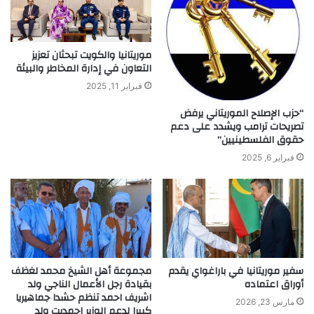
موريتانيا والكويت تبحثان تعزيز
التعاون في إدارة المخاطر والبيئة
فبراير 11, 2025
“حزب الإصلاح الموريتاني يرفض
تصريحات ترامب ويشدد على دعم
حقوق الفلسطينيين”
فبراير 6, 2025
سفير موريتانيا في باراغواي يقدم
مجموعة أهل الشيخ محمد لغظف
أوراق اعتماده
بقيادة رجل الأعمال الناجي ولد
اشريف احمد تنظم حشدا جماهيريا
مارس 23, 2026
كبيرا لدعم الوزير احمديت ولد