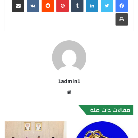
طباعة
1admin1
موقع
الويب
مقالات ذات صلة