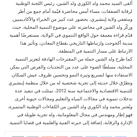
ألقى السيد محمد ولد الكوري ولد الشين، رئيس اللجنة الوطنية
لرقابة الصفقات، مساء أمس محاضرة قيّمة أمام جمع من أطر
ومثقفي ولاية إينشيري، بحضور عدد كبير من الخبراء والأكاديميين.
وركّز ولد الشين في محاضرته على موضوع التنمية المحلية، حيث
قدّم قراءة معمقة حول الواقع التنموي في الولاية، مستعرضًا أهمية
مدينة أكجوجت وارتباطها التاريخي بقطاع المعادن، وتأثير هذا
الارتباط على مسار التنمية في المنطقة.
كما طرح ولد الشين جملة من المقترحات الهادفة لتعزيز التنمية
المحلية، مسلطًا الضوء على عدد من التحديات والفرص التي يمكن
الاستفادة منها لتسريع وتيرة النمو وتحسين ظروف عيش السكان.
وتطرّق خلال حديثه إلى تجربة شخصية له من خلال منظمة إينشيري
للتنمية الاقتصادية والاجتماعية سنة 2012، تمثلت في تنفيذ عدة
تدخلات تنموية في مجالات المياه والتعليم ومجالات حيوية أخرى.
ويُعتبر محمد ولد الكوري ولد الشين من الكفاءات الوطنية المتميزة،
فهو إطار ومهندس في مجال المعلوماتية، وله تجربة طويلة في
الإدارة والرقابة، إضافة إلى خبرته الفنية والعلمية في قضايا التنمية.
لينكدإن
بينتيريست
مشاركة عبر البريد