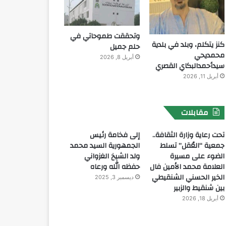
وتحققت طموحاتي في
كنز يتكلم، وبلد في بلدية
حلم جميل
محمديحي
أبريل 8, 2026
سيدأحمدالبكاي القصري
أبريل 11, 2026
مقابلات
تحت رعاية وزارة الثقافة..
إلى فخامة رئيس
جمعية “العُقل” تسلط
الجمهورية السيد محمد
الضوء على مسيرة
ولد الشيخ الغزواني
العلامة محمد الأمين فال
حفظه الله ورعاه
الخير الحسني الشنقيطي
ديسمبر 3, 2025
بين شنقيط والزبير
أبريل 18, 2026