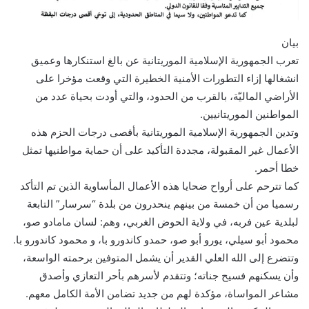
بيان
تعرب الجمهورية الإسلامية الموريتانية عن بالغ استنكارها وعميق
انشغالها إزاء التطورات الأمنية الخطيرة التي وقعت مؤخرا على
الأراضي الماليّة، بالقرب من الحدود، والتي أودت بحياة عدد من
المواطنين الموريتانيين.
وتدين الجمهورية الإسلامية الموريتانية بأقصى درجات الحزم هذه
الأعمال غير المقبولة، مجددة التأكيد على أن حماية مواطنيها تمثل
خطا أحمر.
كما تترحم على أرواح ضحايا هذه الأعمال المأساوية الذين تم التأكد
رسميا من أن خمسة من بينهم ينحدرون من بلدة “سرسار” التابعة
لبلدية عين فربه، في ولاية الحوض الغربي، وهم: لسان مامادو صو،
محمود أبو سيلي، يورو أبو صو، حمدو كاندورو با، و محمود كاندورو با.
وتتضرع إلى الله العلي القدير أن يشمل المتوفين برحمته الواسعة،
وأن يسكنهم فسيح جناته؛ وتتقدم لأسرهم بأحر التعازي وأصدق
مشاعر المواساة، مؤكدة لهم من جديد تضامن الأمة الكامل معهم.