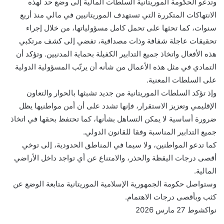
وتدعو الحكومة الموريتانية السلطات المالية إلى وضع حد لهذه
الانتهاكات المتكررة التي تستهدف الموريتانيين في مالي منذ أربع
سنوات، كما تحثها على تحمل كامل مسؤولياتها، من خلال إجراء
تحقيقات عاجلة شفافة وذات مصداقية، تفضي إلى كشف مرتكبي
هذه الأفعال واتخاذ جميع التدابير الكفيلة بحماية المدنيين. وتؤكد أن
التمادي في مثل هذه الأعمال من شأنه أن يرتّب المسؤولية الدولية
على السلطات المعنية.
وإذ تؤكد السلطات الموريتانية من جديد تشبثها بالحوار والتعاون
الإقليمي وتعزيز الاستقرار، فإنها تشدد على أن أمن مواطنيها يظل
ضرورة أساسية لا يمكن التساهل بشأنها، كما تحتفظ بحقها في اتخاذ
جميع التدابير المناسبة وفقا للقانون الدولي.
كما تدعو المواطنين، ولا سيما في المناطق الحدودية، إلى توخي
أقصى درجات اليقظة والحذر، والامتناع عن أي تواجد داخل الأراضي
المالية.
وستواصل حكومة الجمهورية الإسلامية الموريتانية متابعة الوضع عن
كثب وبأقصى درجات الاهتمام.
نواكشوط 27 مارس 2026