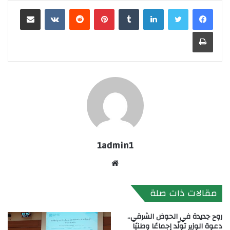
لينكدإن
بينتيريست
مشاركة عبر البريد
طباعة
1admin1
موقع
الويب
مقالات ذات صلة
روح جديدة في الحوض الشرقي..
دعوة الوزير تولّد إجماعًا وطنيًا