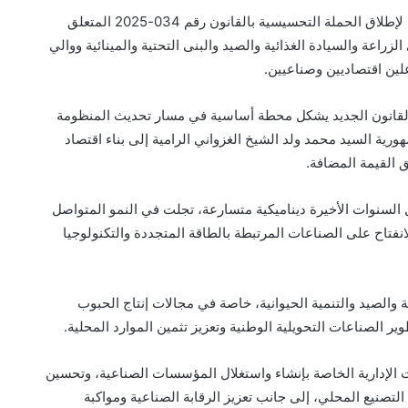
احتضن فندق فصك بنواكشوط، اليوم، ورشة مخصصة لإطلاق الحملة التحسيسية بالقانون رقم 034-2025 المتعلق
اعة والسيادة الغذائية والصيد والبنى التحتية والمينائية ووالي
علين اقتصاديين وصناعيين.
ن القانون الجديد يشكل محطة أساسية في مسار تحديث المنظومة
ورية السيد محمد ولد الشيخ الغزواني الرامية إلى بناء اقتصاد
 القيمة المضافة.
السنوات الأخيرة ديناميكية متسارعة، تجلت في النمو المتواصل
الانفتاح على الصناعات المرتبطة بالطاقة المتجددة والتكنولوجيا
والصيد والتنمية الحيوانية، خاصة في مجالات إنتاج الحبوب
ر الصناعات التحويلية الوطنية وتعزيز تثمين الموارد المحلية.
 الإدارية الخاصة بإنشاء واستغلال المؤسسات الصناعية، وتحسين
 التصنيع المحلي، إلى جانب تعزيز الرقابة الصناعية ومواكبة