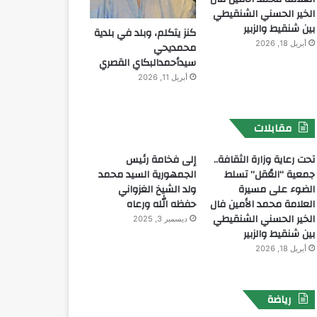
الخير الحسني الشنقيطي
بين شنقيط والزبير
كنز يتكلم، وبلد في بلدية
أبريل 18, 2026
محمديحي
سيدأحمدالبكاي القصري
أبريل 11, 2026
مقابلات
تحت رعاية وزارة الثقافة..
إلى فخامة رئيس
جمعية “العُقل” تسلط
الجمهورية السيد محمد
الضوء على مسيرة
ولد الشيخ الغزواني
العلامة محمد الأمين فال
حفظه الله ورعاه
الخير الحسني الشنقيطي
ديسمبر 3, 2025
بين شنقيط والزبير
أبريل 18, 2026
رياضة