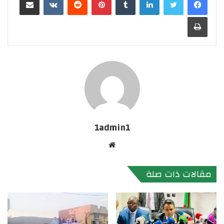
طباعة
1admin1
موقع
الويب
مقالات ذات صلة