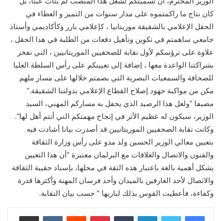
الوزير المحترم، أن تسميتكم لشغل هذا المنصب لم يتأت عبثا، بل
كان نتاج ما راكمتموه على مدار سنوات من التميز و العطاء في
الحقل الإعلامي بالشقيقة موريتانيا ، كإعلامي بارز وكأكاديمي وأستاذ
جامعي ساهمتم في تكوين وتأهيل دفعات من الطلبة في هذا الحقل ،
علاوة على ترؤسكم لأول نقابة للصحفيين الموريتانيين ، التي نفخر
بشراكتنا الواعدة معها ، إضافة إلى تعيينكم على رأس السلطة العليا
للصحافة والسمعيات البصرية التي بصمتم خلالها على مسار ملهم
مكن من مواكبة جهود إصلاح القطاع الإعلامي بدولتنا الشقيقة.”
مضيفا “ولعل هذا الرصيد الذي يحفل به مساركم المهني، السيد
الوزير، سيكون له عظيم الأثر في إنجاح مهمتكم التي أنتم أهل لها”.
وكانت نقابة الصحفيين الموريتانيين قد أصدرت بيانا أشادت فيه
بتعيين معالي الوزير الحسين ولد مدو على رأس وزارة الثقافة
والفنون والاتصال والعلاقات مع البرلمان معتبرة “أن هذا التعيين
يشكل أهمية بالغة باعتبار هذه الثقة في محلها، بإسناد حقيبة الثقافة
والاتصال لأحد العارفين بالميدان وأحد فرسان المهنة وأكثرها قدرة
وكفاءة، فأعطيت القوس بذلك لباريها ” حسب بيان النقابة.
لينكدإن
بينتيريست
مشاركة عبر البريد