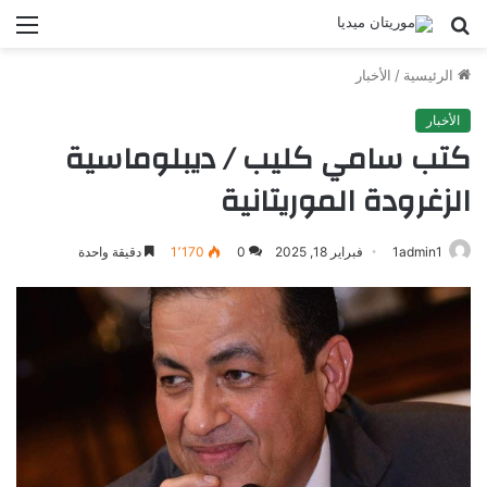
بحث
الق
عن
الرئيسية
/
الأخبار
الأخبار
كتب سامي كليب / ديبلوماسية
الزغرودة الموريتانية
1admin1
فبراير 18, 2025
0
1٬170
دقيقة واحدة